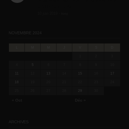
l'amélioration des conditions de travail dans
le BTP (Le taux de...
10 juin 2019 -
tony
NOVEMBRE 2024
L
M
M
J
V
S
D
1
2
3
4
5
6
7
8
9
10
11
12
13
14
15
16
17
18
19
20
21
22
23
24
25
26
27
28
29
30
« Oct
Déc »
ARCHIVES