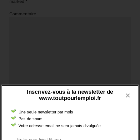
marked
*
Commentaire
Inscrivez-vous à la newsletter de
×
Nom
*
www.toutpourlemploi.fr
Une seule newsletter par mois
Pas de spam
Email
*
Votre adresse email ne sera jamais divulguée