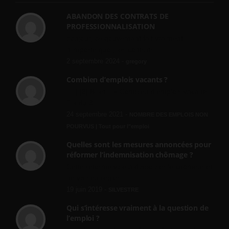
ABANDON DES CONTRATS DE
PROFESSIONNALISATION
bonjour, ce gouvernant fait vraiment
n'importe quoi, les contrats...
2 septembre 2024 -
gregory
Combien d’emplois vacants ?
[…] [3] Billet – « Combien d’emplois vacants
? » du 3...
24 septembre 2021 -
NOMBRE DES EMPLOIS NON
POURVUS | Tout pour l"emploi
Quelles sont les mesures annoncées pour
réformer l’indemnisation chômage ?
Cette réforme vise à diaboliser le chômeur et
ne va rien régler....
19 juin 2019 -
SILVESTRE
Qui s’intéresse vraiment à la question de
l’emploi ?