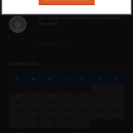
ne va rien régler....
19 juin 2019 -
SILVESTRE
Qui s’intéresse vraiment à la question de
l’emploi ?
l'amélioration des conditions de travail dans
le BTP (Le taux de...
10 juin 2019 -
tony
FÉVRIER 2025
L
M
M
J
V
S
D
1
2
3
4
5
6
7
8
9
10
11
12
13
14
15
16
17
18
19
20
21
22
23
24
25
26
27
28