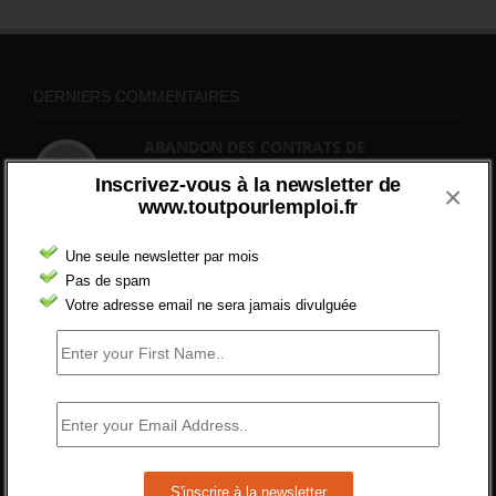
DERNIERS COMMENTAIRES
ABANDON DES CONTRATS DE
PROFESSIONNALISATION
Inscrivez-vous à la newsletter de
×
bonjour, ce gouvernant fait vraiment
www.toutpourlemploi.fr
n'importe quoi, les contrats...
2 septembre 2024 -
gregory
Une seule newsletter par mois
Pas de spam
Combien d’emplois vacants ?
Votre adresse email ne sera jamais divulguée
[…] [3] Billet – « Combien d’emplois vacants
? » du 3...
24 septembre 2021 -
NOMBRE DES EMPLOIS NON
POURVUS | Tout pour l"emploi
Quelles sont les mesures annoncées pour
réformer l’indemnisation chômage ?
Cette réforme vise à diaboliser le chômeur et