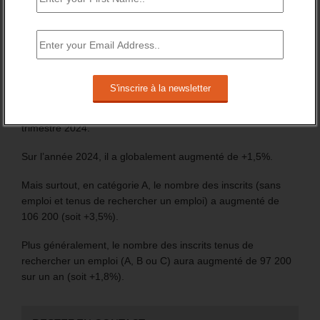
Les chiffres de 2024 du nombre d’inscrit à France travail
marquent la fin de la période précédant le lancement des
procédures d’inscription automatique, des jeunes
bénéficiaires d’une prestation (Pacea et CEJ) et des
nouveaux allocataires du RSA.
En France entière, le nombre de demandeurs d’emploi,
inscrits à France travail, s’élève à 6 255 100 au 4ème
trimestre 2024.
Sur l’année 2024, il a globalement augmenté de +1,5%.
Mais surtout, en catégorie A, le nombre des inscrits (sans
emploi et tenus de rechercher un emploi) a augmenté de
106 200 (soit +3,5%).
Plus généralement, le nombre des inscrits tenus de
rechercher un emploi (A, B ou C) aura augmenté de 97 200
sur un an (soit +1,8%).