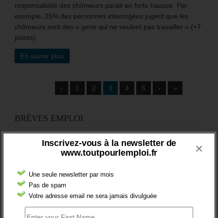
responsabilité des chômeurs parait en forte hausse. Par
exemple, 25% des personnes interrogées jugent que les
chômeurs sont des « gens qui ne veulent pas travailler » (+7
points).
En savoir plus
‹
1
2
3
4
5
›
»
BRÈVES EMPLOI
Inscrivez-vous à la newsletter de
×
www.toutpourlemploi.fr
Une seule newsletter par mois
FT : + 100 000 INSCRITS EN 2024
Pas de spam
Votre adresse email ne sera jamais divulguée