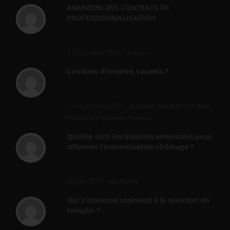
ABANDON DES CONTRATS DE
PROFESSIONNALISATION
bonjour, ce gouvernant fait vraiment
n'importe quoi, les contrats...
2 septembre 2024 -
gregory
Combien d’emplois vacants ?
[…] [3] Billet – « Combien d’emplois vacants
? » du 3...
24 septembre 2021 -
NOMBRE DES EMPLOIS NON
POURVUS | Tout pour l"emploi
Quelles sont les mesures annoncées pour
réformer l’indemnisation chômage ?
Cette réforme vise à diaboliser le chômeur et
ne va rien régler....
19 juin 2019 -
SILVESTRE
Qui s’intéresse vraiment à la question de
l’emploi ?
l'amélioration des conditions de travail dans