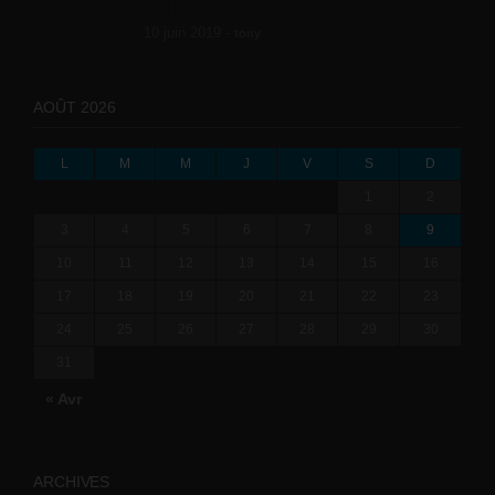
le BTP (Le taux de...
10 juin 2019 -
tony
AOÛT 2026
L
M
M
J
V
S
D
1
2
3
4
5
6
7
8
9
10
11
12
13
14
15
16
17
18
19
20
21
22
23
24
25
26
27
28
29
30
31
« Avr
ARCHIVES