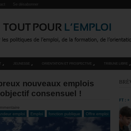
act
Se désabonner
T
JEUNESSE
ORIENTATION ET PROSPECTIVE
TRIBUNE LIBRE
breux nouveaux emplois
BRÈ
objectif consensuel !
FT : 
mmentaire
ndeur emploi
Emploi
fonction publique
Offre emploi