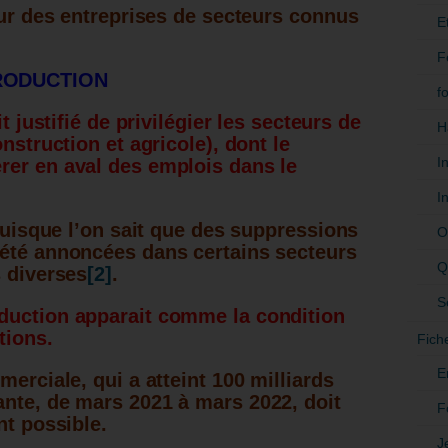
sur des entreprises de secteurs connus
E
F
PRODUCTION
f
t justifié de privilégier les secteurs de
H
nstruction et agricole), dont le
I
rer en aval des emplois dans le
I
 puisque l’on sait que des suppressions
O
 été annoncées dans certains secteurs
Q
s diverses
[2]
.
S
duction apparait comme la condition
tions.
Fich
E
merciale, qui a atteint 100 milliards
nte, de mars 2021 à mars 2022, doit
F
nt possible.
J