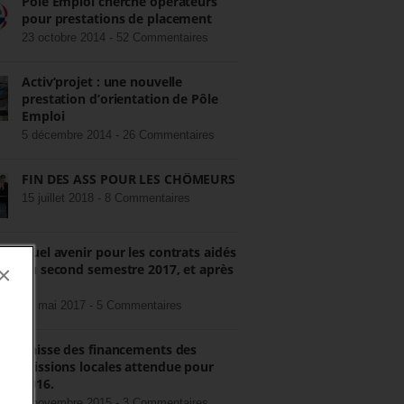
Pôle Emploi cherche opérateurs
pour prestations de placement
23 octobre 2014 -
52 Commentaires
Activ’projet : une nouvelle
prestation d’orientation de Pôle
Emploi
5 décembre 2014 -
26 Commentaires
FIN DES ASS POUR LES CHÔMEURS
15 juillet 2018 -
8 Commentaires
Quel avenir pour les contrats aidés
au second semestre 2017, et après
×
?
22 mai 2017 -
5 Commentaires
Baisse des financements des
missions locales attendue pour
2016.
3 novembre 2015 -
3 Commentaires