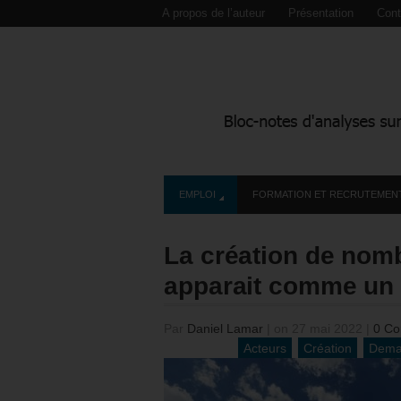
A propos de l’auteur
Présentation
Cont
EMPLOI
FORMATION ET RECRUTEMEN
La création de nom
apparait comme un 
Par
Daniel Lamar
|
on 27 mai 2022
|
0 Co
Acteurs
Création
Dema