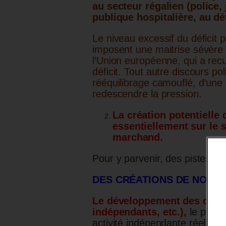
au secteur régalien (police, 
publique hospitalière, au dé
Le niveau excessif du déficit p
imposent une maitrise sévère d
l’Union européenne, qui a recu
déficit. Tout autre discours p
rééquilibrage camouflé, d’une 
redescendre la pression.
La création potentiell
essentiellement sur le 
marchand.
Pour y parvenir, des pistes exi
DES CRÉATIONS DE NOUV
Le développement des créati
indépendants, etc.),
le plus 
activité indépendante réelle (