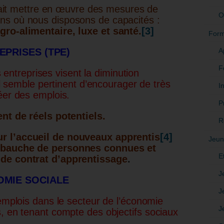
udrait mettre en œuvre des mesures de
O
ns où nous disposons de capacités :
gro-alimentaire, luxe et santé.
[3]
Form
A
EPRISES (TPE)
F
treprises visent la diminution
 il semble pertinent d’encourager de très
In
éer des emplois.
P
ent de réels potentiels.
R
r l’accueil de nouveaux apprentis
[4]
Jeun
embauche de personnes connues et
E
 de contrat d’apprentissage
.
J
OMIE SOCIALE
J
’emplois dans le secteur de l’économie
J
s, en tenant compte des objectifs sociaux