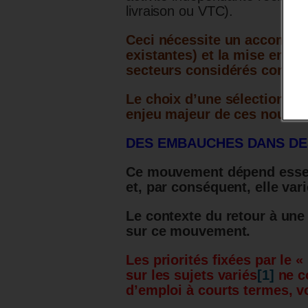
livraison ou VTC).
Ceci nécessite un accompag
existantes) et la mise en pl
secteurs considérés comme
Le choix d’une sélection de
enjeu majeur de ces nouvell
DES EMBAUCHES DANS DES
Ce mouvement dépend esse
et, par conséquent, elle vari
Le contexte du retour à une
sur ce mouvement.
Les priorités fixées par le 
sur les sujets variés
[1]
ne c
d’emploi à courts termes, v