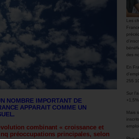
Les ch
France
précéd
d’insc
bénéfi
des no
En Fr
d’empl
255 1
Sur l’
UN NOMBRE IMPORTANT DE
+1,5%
RANCE APPARAIT COMME UN
Mais s
SUEL.
inscri
emploi
 évolution combinant « croissance et
cinq préoccupations principales, selon
Plus g