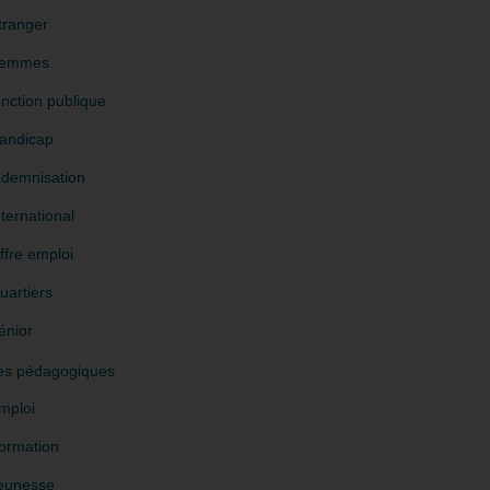
tranger
emmes
onction publique
andicap
ndemnisation
nternational
ffre emploi
uartiers
énior
es pédagogiques
mploi
ormation
eunesse