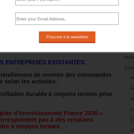
RÉDI
nement (par les structures dédiées
POLI
ace de conditions favorables sur des
 porteurs.
>Décri
 secteurs pertinents apparait comme un
CATÉ
es entreprises.
brèv
 ENTREPRISES EXISTANTES.
Empl
ntiellement de montée des commandes
A
e selon les activités.
A
 inflation durable à moyens termes pèse
A
C
« plan d’investissement France 2030 »
orrespondent pas à des créations
C
oire à moyens termes.
D