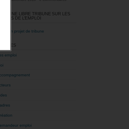
GEZ UNE LIBRE TRIBUNE SUR LES
TIQUES DE L’EMPLOI
re mon projet de tribune
GORIES
es emploi
oi
ccompagnement
cteurs
ides
adres
réation
emandeur emploi