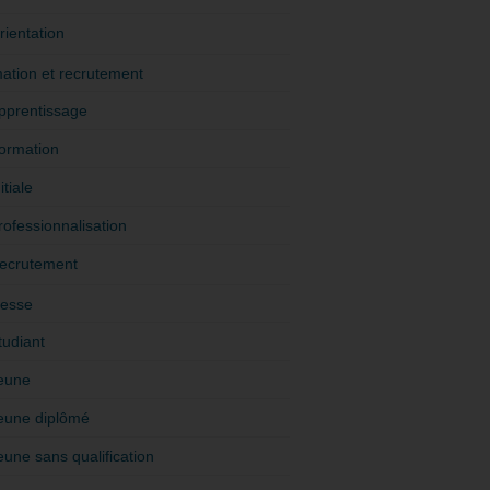
rientation
ation et recrutement
pprentissage
ormation
itiale
rofessionnalisation
ecrutement
esse
tudiant
eune
eune diplômé
eune sans qualification