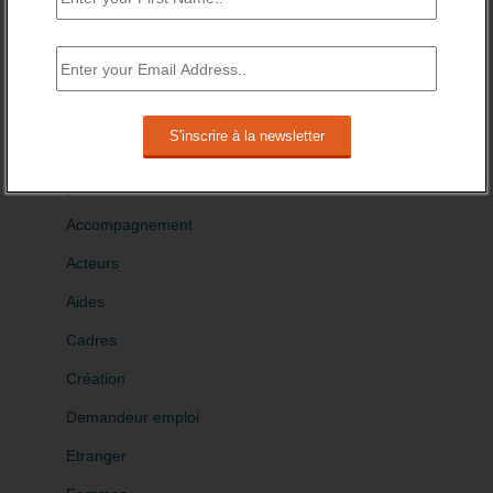
DE L’EMPLOI
>Décrire mon projet de tribune
CATÉGORIES
brèves emploi
Emploi
Accompagnement
Acteurs
Aides
Cadres
Création
Demandeur emploi
Etranger