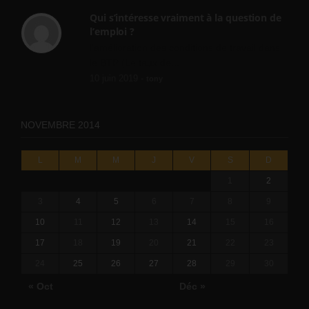
Qui s’intéresse vraiment à la question de
l’emploi ?
l'amélioration des conditions de travail dans
le BTP (Le taux de...
10 juin 2019 -
tony
NOVEMBRE 2014
L
M
M
J
V
S
D
1
2
3
4
5
6
7
8
9
10
11
12
13
14
15
16
17
18
19
20
21
22
23
24
25
26
27
28
29
30
« Oct
Déc »