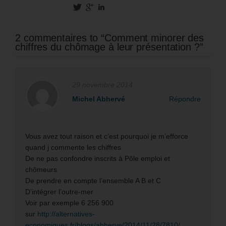
2 commentaires to “Comment minorer des
chiffres du chômage à leur présentation ?”
29 novembre 2014
Michel Abhervé
Répondre
Vous avez tout raison et c’est pourquoi je m’efforce
quand j commente les chiffres
De ne pas confondre inscrits à Pôle emploi et
chômeurs
De prendre en compte l’ensemble A B et C
D’intégrer l’outre-mer
Voir par exemple 6 256 900
sur
http://alternatives-
economiques.fr/blogs/abherve/2014/11/28/7810/