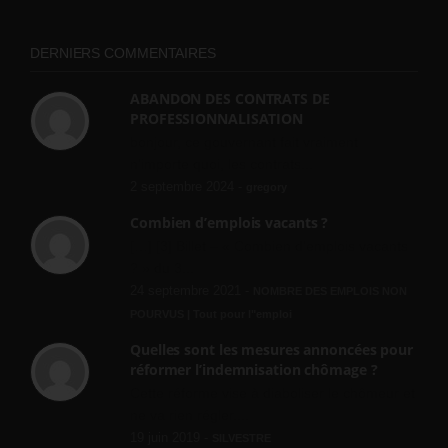
DERNIERS COMMENTAIRES
ABANDON DES CONTRATS DE
PROFESSIONNALISATION
bonjour, ce gouvernant fait vraiment
n'importe quoi, les contrats...
2 septembre 2024 -
gregory
Combien d’emplois vacants ?
[…] [3] Billet – « Combien d’emplois vacants
? » du 3...
24 septembre 2021 -
NOMBRE DES EMPLOIS NON
POURVUS | Tout pour l"emploi
Quelles sont les mesures annoncées pour
réformer l’indemnisation chômage ?
Cette réforme vise à diaboliser le chômeur et
ne va rien régler....
19 juin 2019 -
SILVESTRE