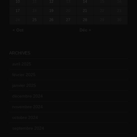
10
11
12
13
14
15
16
17
18
19
20
21
22
23
24
25
26
27
28
29
30
« Oct
Déc »
ARCHIVES
avril 2025
(2)
février 2025
(3)
janvier 2025
(6)
décembre 2024
(4)
novembre 2024
(7)
octobre 2024
(10)
septembre 2024
(6)