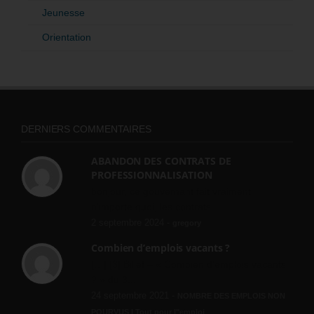
Jeunesse
Orientation
DERNIERS COMMENTAIRES
ABANDON DES CONTRATS DE
PROFESSIONNALISATION
bonjour, ce gouvernant fait vraiment
n'importe quoi, les contrats...
2 septembre 2024 -
gregory
Combien d’emplois vacants ?
[…] [3] Billet – « Combien d’emplois vacants
? » du 3...
24 septembre 2021 -
NOMBRE DES EMPLOIS NON
POURVUS | Tout pour l"emploi