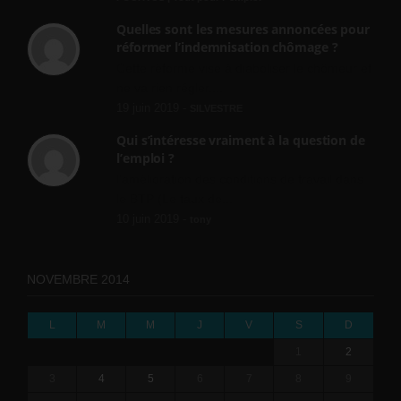
Quelles sont les mesures annoncées pour
réformer l’indemnisation chômage ?
Cette réforme vise à diaboliser le chômeur et
ne va rien régler....
19 juin 2019 -
SILVESTRE
Qui s’intéresse vraiment à la question de
l’emploi ?
l'amélioration des conditions de travail dans
le BTP (Le taux de...
10 juin 2019 -
tony
NOVEMBRE 2014
L
M
M
J
V
S
D
1
2
3
4
5
6
7
8
9