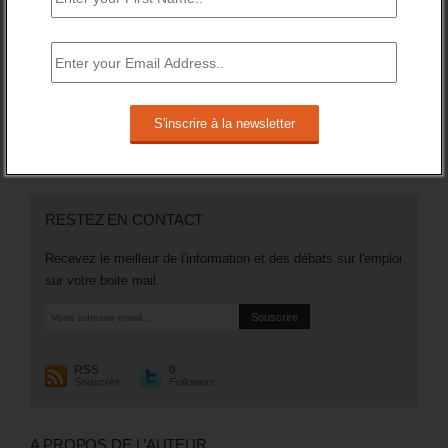
Mais surtout, en catégorie A, le nombre des inscrits (sans
emploi et tenus de rechercher un emploi) a augmenté de
106 200 (soit +3,5%).
Plus généralement, le nombre des inscrits tenus de
rechercher un emploi (A, B ou C) aura augmenté de 97 200
sur un an (soit +1,8%).
RESTEZ EN CONTACT
Recevez le meilleur de l'information et des débats sur l'emploi
sur votre boite mail.
RSS
0
Souscrire
Followers
A PROPOS DE L’AUTEUR