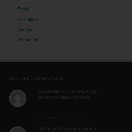
Emploi
Formation
Jeunesse
Orientation
DERNIERS COMMENTAIRES
ABANDON DES CONTRATS DE
PROFESSIONNALISATION
bonjour, ce gouvernant fait vraiment
n'importe quoi, les contrats...
2 septembre 2024 -
gregory
Combien d’emplois vacants ?