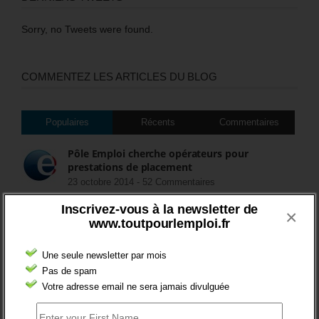
Sorry, no Tweets were found.
COMMENTEZ LES ARTICLES DU BLOG
Populaires
Récents
Commentaires
Pôle Emploi cherche opérateurs pour
prestations de placement
23 octobre 2014 -
52 Commentaires
Inscrivez-vous à la newsletter de
×
Activ’projet : une nouvelle prestation
www.toutpourlemploi.fr
d’orientation de Pôle Emploi
5 décembre 2014 -
26 Commentaires
Une seule newsletter par mois
Pas de spam
FIN DES ASS POUR LES CHÔMEURS
Votre adresse email ne sera jamais divulguée
15 juillet 2018 -
8 Commentaires