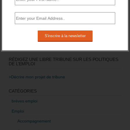
Quel avenir pour les contrats aidés au second
semestre 2017, et après ?
22 mai 2017 -
5 Commentaires
Baisse des financements des missions locales
attendue pour 2016.
3 novembre 2015 -
3 Commentaires
RÉDIGEZ UNE LIBRE TRIBUNE SUR LES POLITIQUES
DE L’EMPLOI
>Décrire mon projet de tribune
CATÉGORIES
brèves emploi
Emploi
Accompagnement