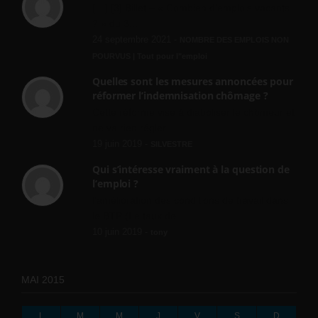
[…] [3] Billet – « Combien d’emplois vacants
? » du 3...
24 septembre 2021 -
NOMBRE DES EMPLOIS NON
POURVUS | Tout pour l"emploi
Quelles sont les mesures annoncées pour
réformer l’indemnisation chômage ?
Cette réforme vise à diaboliser le chômeur et
ne va rien régler....
19 juin 2019 -
SILVESTRE
Qui s’intéresse vraiment à la question de
l’emploi ?
l'amélioration des conditions de travail dans
le BTP (Le taux de...
10 juin 2019 -
tony
MAI 2015
L
M
M
J
V
S
D