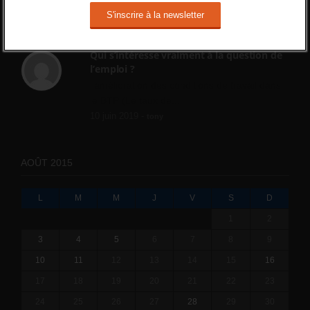
ne va rien régler....
19 juin 2019 -
SILVESTRE
Qui s’intéresse vraiment à la question de
l’emploi ?
l'amélioration des conditions de travail dans
le BTP (Le taux de...
10 juin 2019 -
tony
AOÛT 2015
L
M
M
J
V
S
D
1
2
3
4
5
6
7
8
9
10
11
12
13
14
15
16
17
18
19
20
21
22
23
24
25
26
27
28
29
30