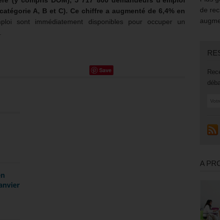
ntière (y compris DOM), 5 717 800 demandeurs d’emploi
de rec
(catégorie A, B et C). Ce chiffre a augmenté de 6,4% en
augmen
oi sont immédiatement disponibles pour occuper un
.
RE
Save
Rece
déba
A PR
en
anvier