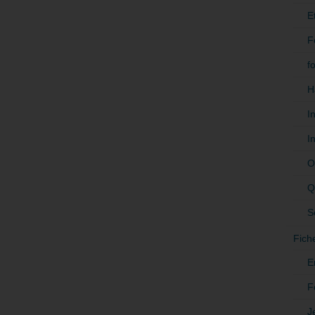
E
F
f
H
I
I
O
Q
S
Fich
E
F
J