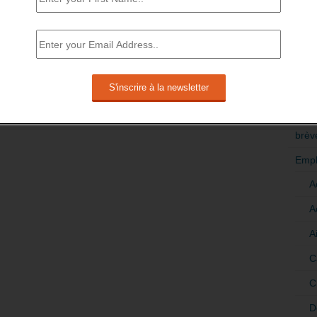
RÉDI
POLI
>Décri
CATÉ
brèv
Empl
A
A
A
C
C
D