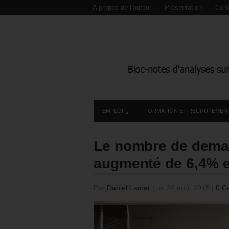
A propos de l’auteur
Présentation
Cont
EMPLOI
FORMATION ET RECRUTEMEN
Le nombre de dema
augmenté de 6,4% e
Par
Daniel Lamar
|
on 28 août 2015
|
0 C