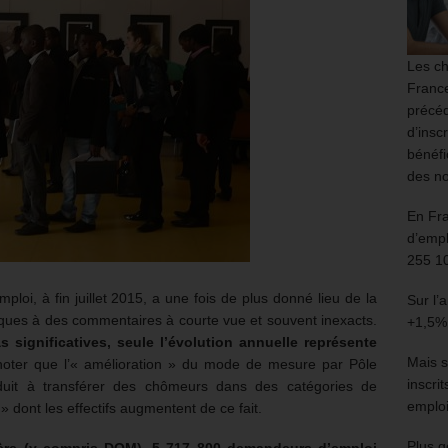
Les ch
France
précéd
d’insc
bénéfi
des no
En Fr
d’empl
255 1
mploi, à fin juillet 2015, a une fois de plus donné lieu de la
Sur l’
iques à des commentaires à courte vue et souvent inexacts.
+1,5%
 significatives, seule l’évolution annuelle représente
Mais s
 noter que l’« amélioration » du mode de mesure par Pôle
inscri
duit à transférer des chômeurs dans des catégories de
emploi
dont les effectifs augmentent de ce fait.
Plus g