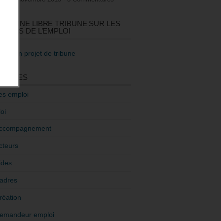
GEZ UNE LIBRE TRIBUNE SUR LES
TIQUES DE L’EMPLOI
re mon projet de tribune
GORIES
es emploi
oi
ccompagnement
cteurs
ides
adres
réation
emandeur emploi