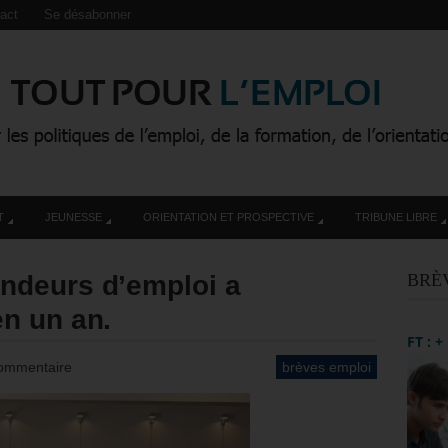
act
Se désabonner
T
JEUNESSE
ORIENTATION ET PROSPECTIVE
TRIBUNE LIBRE
ndeurs d’emploi a
BRÈ
n un an.
FT : 
ommentaire
brèves emploi