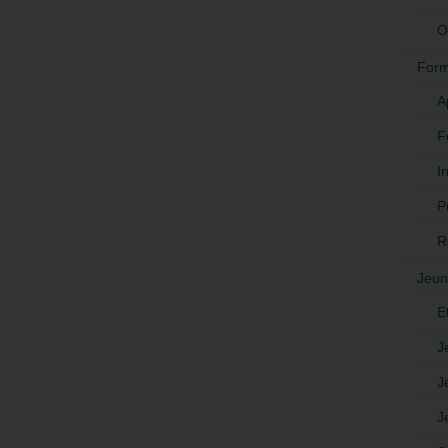
O
Form
A
F
In
P
R
Jeun
E
J
J
J