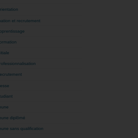
rientation
ation et recrutement
pprentissage
ormation
itiale
rofessionnalisation
ecrutement
esse
tudiant
eune
eune diplômé
eune sans qualification