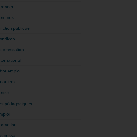
tranger
emmes
onction publique
andicap
ndemnisation
nternational
ffre emploi
uartiers
énior
es pédagogiques
mploi
ormation
eunesse