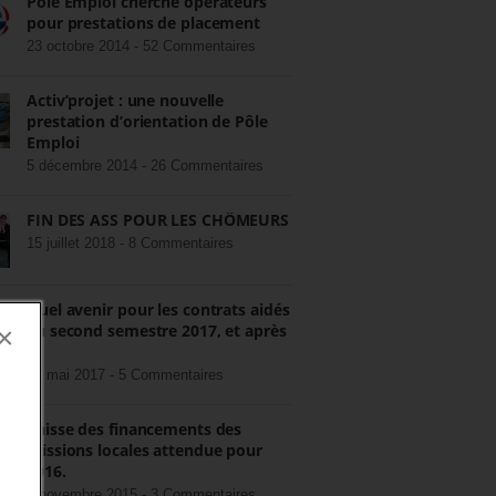
Pôle Emploi cherche opérateurs
pour prestations de placement
23 octobre 2014 -
52 Commentaires
Activ’projet : une nouvelle
prestation d’orientation de Pôle
Emploi
5 décembre 2014 -
26 Commentaires
FIN DES ASS POUR LES CHÔMEURS
15 juillet 2018 -
8 Commentaires
Quel avenir pour les contrats aidés
au second semestre 2017, et après
×
?
22 mai 2017 -
5 Commentaires
Baisse des financements des
missions locales attendue pour
2016.
3 novembre 2015 -
3 Commentaires