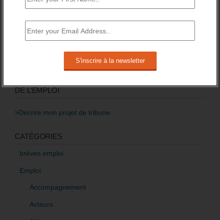
semestre 2017, et après ?
22 mai 2017 -
5 Commentaires
Baisse des financements des missions locales
attendue pour 2016.
3 novembre 2015 -
3 Commentaires
RÉDIGEZ UNE LIBRE TRIBUNE SUR LES POLITIQUES
DE L’EMPLOI
>Décrire mon projet de tribune
CATÉGORIES
brèves emploi
Emploi
Accompagnement
Acteurs