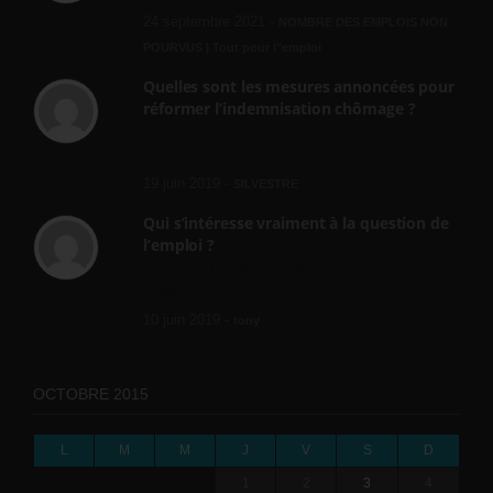
24 septembre 2021 -
NOMBRE DES EMPLOIS NON
POURVUS | Tout pour l"emploi
Quelles sont les mesures annoncées pour
réformer l’indemnisation chômage ?
Cette réforme vise à diaboliser le chômeur et
ne va rien régler....
19 juin 2019 -
SILVESTRE
Qui s’intéresse vraiment à la question de
l’emploi ?
l'amélioration des conditions de travail dans
le BTP (Le taux de...
10 juin 2019 -
tony
OCTOBRE 2015
L
M
M
J
V
S
D
1
2
3
4