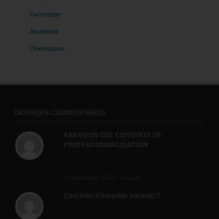
Formation
Jeunesse
Orientation
DERNIERS COMMENTAIRES
ABANDON DES CONTRATS DE
PROFESSIONNALISATION
bonjour, ce gouvernant fait vraiment
n'importe quoi, les contrats...
2 septembre 2024 -
gregory
Combien d’emplois vacants ?
[…] [3] Billet – « Combien d’emplois vacants
? » du 3...