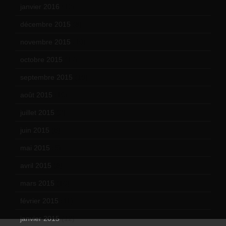
janvier 2016
(12)
décembre 2015
(8)
novembre 2015
(10)
octobre 2015
(17)
septembre 2015
(19)
août 2015
(10)
juillet 2015
(2)
juin 2015
(8)
mai 2015
(5)
avril 2015
(8)
mars 2015
(10)
février 2015
(11)
janvier 2015
(12)