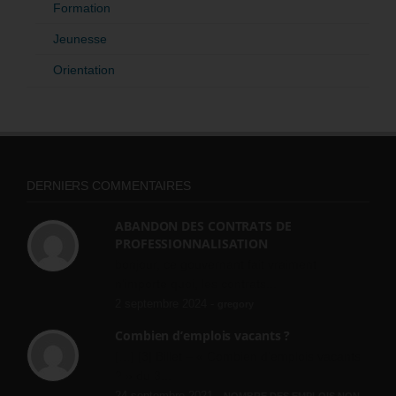
Formation
Jeunesse
Orientation
DERNIERS COMMENTAIRES
ABANDON DES CONTRATS DE
PROFESSIONNALISATION
bonjour, ce gouvernant fait vraiment
n'importe quoi, les contrats...
2 septembre 2024 -
gregory
Combien d’emplois vacants ?
[…] [3] Billet – « Combien d’emplois vacants
? » du 3...