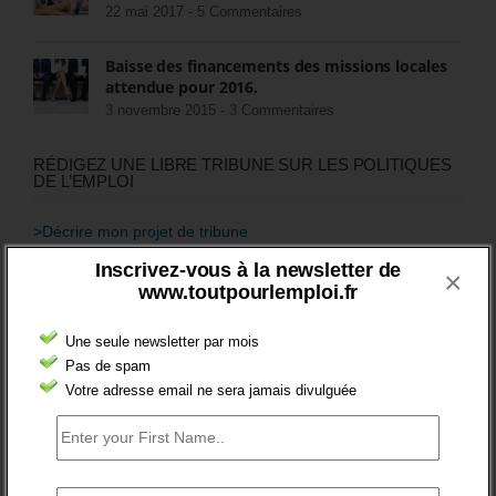
22 mai 2017 -
5 Commentaires
Baisse des financements des missions locales
attendue pour 2016.
3 novembre 2015 -
3 Commentaires
RÉDIGEZ UNE LIBRE TRIBUNE SUR LES POLITIQUES
DE L’EMPLOI
>Décrire mon projet de tribune
Inscrivez-vous à la newsletter de
×
CATÉGORIES
www.toutpourlemploi.fr
brèves emploi
Une seule newsletter par mois
Emploi
Pas de spam
Votre adresse email ne sera jamais divulguée
Accompagnement
Acteurs
Aides