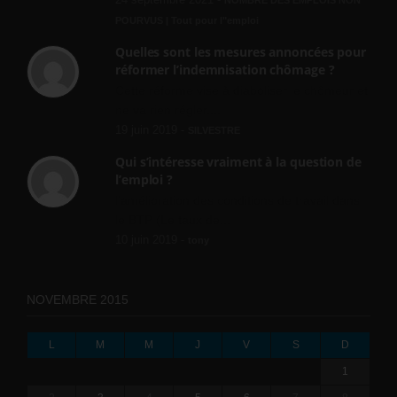
24 septembre 2021 -
NOMBRE DES EMPLOIS NON
POURVUS | Tout pour l"emploi
Quelles sont les mesures annoncées pour
réformer l’indemnisation chômage ?
Cette réforme vise à diaboliser le chômeur et
ne va rien régler....
19 juin 2019 -
SILVESTRE
Qui s’intéresse vraiment à la question de
l’emploi ?
l'amélioration des conditions de travail dans
le BTP (Le taux de...
10 juin 2019 -
tony
NOVEMBRE 2015
L
M
M
J
V
S
D
1