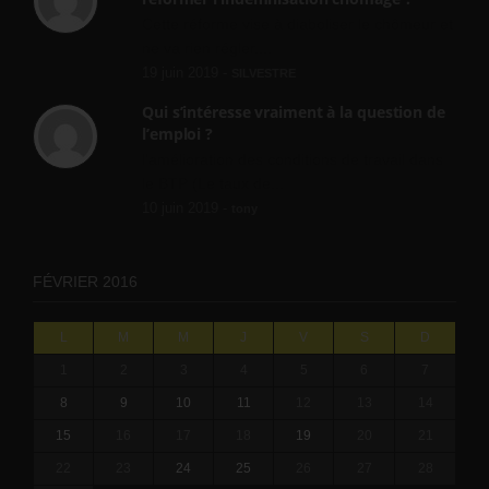
Cette réforme vise à diaboliser le chômeur et
ne va rien régler....
19 juin 2019 -
SILVESTRE
Qui s’intéresse vraiment à la question de
l’emploi ?
l'amélioration des conditions de travail dans
le BTP (Le taux de...
10 juin 2019 -
tony
FÉVRIER 2016
L
M
M
J
V
S
D
1
2
3
4
5
6
7
8
9
10
11
12
13
14
15
16
17
18
19
20
21
22
23
24
25
26
27
28