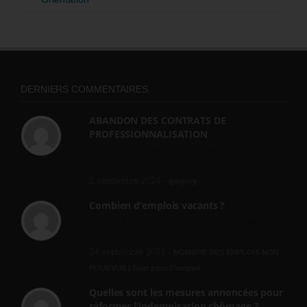
DERNIERS COMMENTAIRES
ABANDON DES CONTRATS DE
PROFESSIONNALISATION
bonjour, ce gouvernant fait vraiment
n'importe quoi, les contrats...
2 septembre 2024 -
gregory
Combien d’emplois vacants ?
[…] [3] Billet – « Combien d’emplois vacants
? » du 3...
24 septembre 2021 -
NOMBRE DES EMPLOIS NON
POURVUS | Tout pour l"emploi
Quelles sont les mesures annoncées pour
réformer l’indemnisation chômage ?