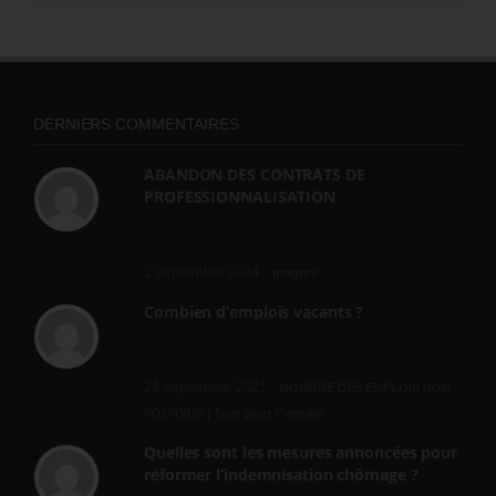
DERNIERS COMMENTAIRES
ABANDON DES CONTRATS DE
PROFESSIONNALISATION
bonjour, ce gouvernant fait vraiment
n'importe quoi, les contrats...
2 septembre 2024 -
gregory
Combien d’emplois vacants ?
[…] [3] Billet – « Combien d’emplois vacants
? » du 3...
24 septembre 2021 -
NOMBRE DES EMPLOIS NON
POURVUS | Tout pour l"emploi
Quelles sont les mesures annoncées pour
réformer l’indemnisation chômage ?