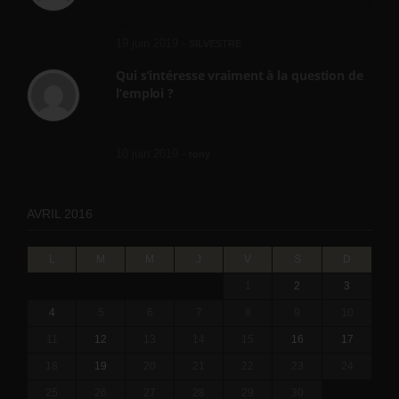
Cette réforme vise à diaboliser le chômeur et
ne va rien régler....
19 juin 2019 -
SILVESTRE
Qui s’intéresse vraiment à la question de
l’emploi ?
l'amélioration des conditions de travail dans
le BTP (Le taux de...
10 juin 2019 -
tony
AVRIL 2016
L
M
M
J
V
S
D
1
2
3
4
5
6
7
8
9
10
11
12
13
14
15
16
17
18
19
20
21
22
23
24
25
26
27
28
29
30