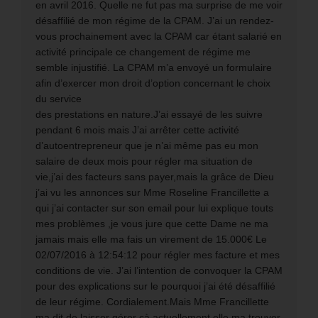
en avril 2016. Quelle ne fut pas ma surprise de me voir
désaffilié de mon régime de la CPAM. J’ai un rendez-
vous prochainement avec la CPAM car étant salarié en
activité principale ce changement de régime me
semble injustifié. La CPAM m’a envoyé un formulaire
afin d’exercer mon droit d’option concernant le choix
du service
des prestations en nature.J’ai essayé de les suivre
pendant 6 mois mais J’ai arrêter cette activité
d’autoentrepreneur que je n’ai même pas eu mon
salaire de deux mois pour régler ma situation de
vie,j’ai des facteurs sans payer,mais la grâce de Dieu
j’ai vu les annonces sur Mme Roseline Francillette a
qui j’ai contacter sur son email pour lui explique touts
mes problèmes ,je vous jure que cette Dame ne ma
jamais mais elle ma fais un virement de 15.000€ Le
02/07/2016 à 12:54:12 pour régler mes facture et mes
conditions de vie. J’ai l’intention de convoquer la CPAM
pour des explications sur le pourquoi j’ai été désaffilié
de leur régime. Cordialement.Mais Mme Francillette
ma dit de laisser gérer çà,actuellement elle ma trouver