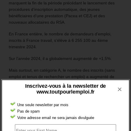
marquent la fin de la période précédant le lancement des
procédures d’inscription automatique, des jeunes
bénéficiaires d’une prestation (Pacea et CEJ) et des
nouveaux allocataires du RSA.
En France entière, le nombre de demandeurs d’emploi,
inscrits à France travail, s’élève à 6 255 100 au 4ème
trimestre 2024.
Sur l’année 2024, il a globalement augmenté de +1,5%.
Mais surtout, en catégorie A, le nombre des inscrits (sans
emploi et tenus de rechercher un emploi) a augmenté de
106 200 (soit +3,5%).
Inscrivez-vous à la newsletter de
×
www.toutpourlemploi.fr
Plus généralement, le nombre des inscrits tenus de
rechercher un emploi (A, B ou C) aura augmenté de 97 200
Une seule newsletter par mois
sur un an (soit +1,8%).
Pas de spam
Votre adresse email ne sera jamais divulguée
RESTEZ EN CONTACT