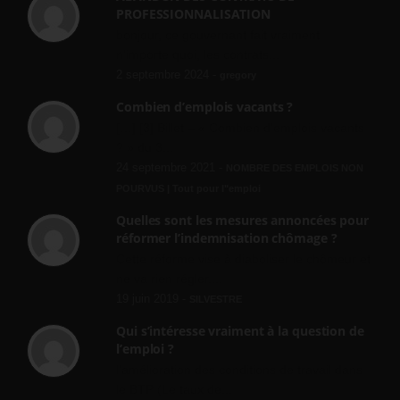
PROFESSIONNALISATION
bonjour, ce gouvernant fait vraiment
n'importe quoi, les contrats...
2 septembre 2024 -
gregory
Combien d’emplois vacants ?
[…] [3] Billet – « Combien d’emplois vacants
? » du 3...
24 septembre 2021 -
NOMBRE DES EMPLOIS NON
POURVUS | Tout pour l"emploi
Quelles sont les mesures annoncées pour
réformer l’indemnisation chômage ?
Cette réforme vise à diaboliser le chômeur et
ne va rien régler....
19 juin 2019 -
SILVESTRE
Qui s’intéresse vraiment à la question de
l’emploi ?
l'amélioration des conditions de travail dans
le BTP (Le taux de...