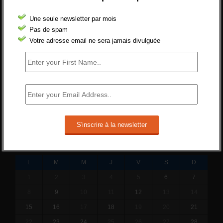
réformer l’indemnisation chômage ?
Une seule newsletter par mois
Cette réforme vise à diaboliser le chômeur et
Pas de spam
ne va rien régler....
Votre adresse email ne sera jamais divulguée
19 juin 2019 -
SILVESTRE
Qui s’intéresse vraiment à la question de
l’emploi ?
l'amélioration des conditions de travail dans
le BTP (Le taux de...
10 juin 2019 -
tony
JANVIER 2018
L
M
M
J
V
S
D
1
2
3
4
5
6
7
8
9
10
11
12
13
14
15
16
17
18
19
20
21
22
23
24
25
26
27
28