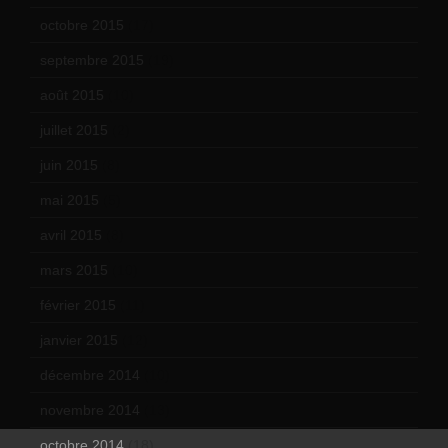
octobre 2015
(17)
septembre 2015
(19)
août 2015
(10)
juillet 2015
(2)
juin 2015
(8)
mai 2015
(5)
avril 2015
(8)
mars 2015
(10)
février 2015
(11)
janvier 2015
(12)
décembre 2014
(10)
novembre 2014
(13)
octobre 2014
(18)