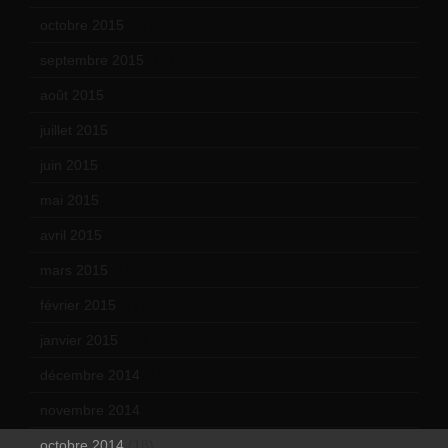
octobre 2015
(17)
septembre 2015
(19)
août 2015
(10)
juillet 2015
(2)
juin 2015
(8)
mai 2015
(5)
avril 2015
(8)
mars 2015
(10)
février 2015
(11)
janvier 2015
(12)
décembre 2014
(10)
novembre 2014
(13)
octobre 2014
(18)