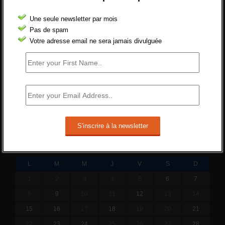
réformer l’indemnisation chômage ?
Une seule newsletter par mois
Cette réforme vise à diaboliser le chômeur et
Pas de spam
ne va rien régler....
Votre adresse email ne sera jamais divulguée
19 juin 2019 -
SILVESTRE
Qui s’intéresse vraiment à la question de
l’emploi ?
l'amélioration des conditions de travail dans
le BTP (Le taux de...
10 juin 2019 -
tony
JANVIER 2018
L
M
M
J
V
S
D
1
2
3
4
5
6
7
8
9
10
11
12
13
14
15
16
17
18
19
20
21
22
23
24
25
26
27
28