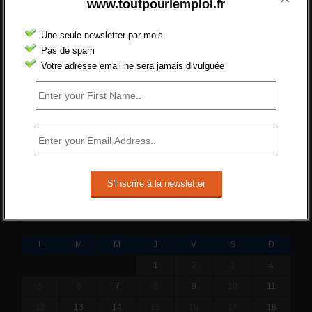
www.toutpourlemploi.fr
Quelles sont les mesures annoncées pour
réformer l’indemnisation chômage ?
Une seule newsletter par mois
Cette réforme vise à diaboliser le chômeur et
Pas de spam
ne va rien régler....
Votre adresse email ne sera jamais divulguée
19 juin 2019 -
SILVESTRE
Qui s’intéresse vraiment à la question de
l’emploi ?
l'amélioration des conditions de travail dans
le BTP (Le taux de...
10 juin 2019 -
tony
FÉVRIER 2018
L
M
M
J
V
S
D
1
2
3
4
5
6
7
8
9
10
11
12
13
14
15
16
17
18