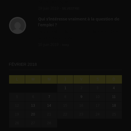
ne va rien régler....
19 juin 2019 -
SILVESTRE
Qui s’intéresse vraiment à la question de
l’emploi ?
l'amélioration des conditions de travail dans
le BTP (Le taux de...
10 juin 2019 -
tony
FÉVRIER 2018
L
M
M
J
V
S
D
1
2
3
4
5
6
7
8
9
10
11
12
13
14
15
16
17
18
19
20
21
22
23
24
25
26
27
28