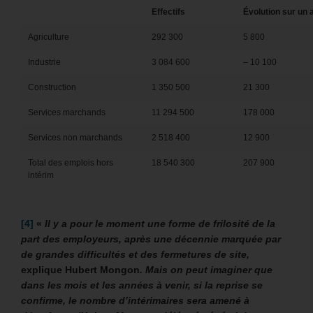
Effectifs
Évolution sur un 
Agriculture
292 300
5 800
Industrie
3 084 600
– 10 100
Construction
1 350 500
21 300
Services marchands
11 294 500
178 000
Services non marchands
2 518 400
12 900
Total des emplois hors
18 540 300
207 900
intérim
[4]
«
Il y a pour le moment une forme de frilosité de la
part des employeurs, après une décennie marquée par
de grandes difficultés et des fermetures de site,
explique Hubert Mongon
. Mais on peut imaginer que
dans les mois et les années à venir, si la reprise se
confirme, le nombre d’intérimaires sera amené à