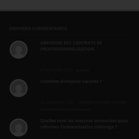
DERNIERS COMMENTAIRES
ABANDON DES CONTRATS DE
PROFESSIONNALISATION
bonjour, ce gouvernant fait vraiment
n'importe quoi, les contrats...
2 septembre 2024 -
gregory
Combien d’emplois vacants ?
[…] [3] Billet – « Combien d’emplois vacants
? » du 3...
24 septembre 2021 -
NOMBRE DES EMPLOIS NON
POURVUS | Tout pour l"emploi
Quelles sont les mesures annoncées pour
réformer l’indemnisation chômage ?
Cette réforme vise à diaboliser le chômeur et