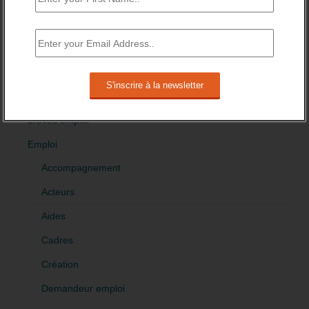
RÉDIGEZ UNE LIBRE TRIBUNE SUR LES POLITIQUES
DE L’EMPLOI
>Décrire mon projet de tribune
CATÉGORIES
brèves emploi
Emploi
Accompagnement
Acteurs
Aides
Cadres
Création
Demandeur emploi