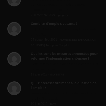
bonjour, ce gouvernant fait vraiment
n'importe quoi, les contrats...
2 septembre 2024 -
gregory
Combien d’emplois vacants ?
[…] [3] Billet – « Combien d’emplois vacants
? » du 3...
24 septembre 2021 -
NOMBRE DES EMPLOIS NON
POURVUS | Tout pour l"emploi
Quelles sont les mesures annoncées pour
réformer l’indemnisation chômage ?
Cette réforme vise à diaboliser le chômeur et
ne va rien régler....
19 juin 2019 -
SILVESTRE
Qui s’intéresse vraiment à la question de
l’emploi ?
l'amélioration des conditions de travail dans
le BTP (Le taux de...
10 juin 2019 -
tony