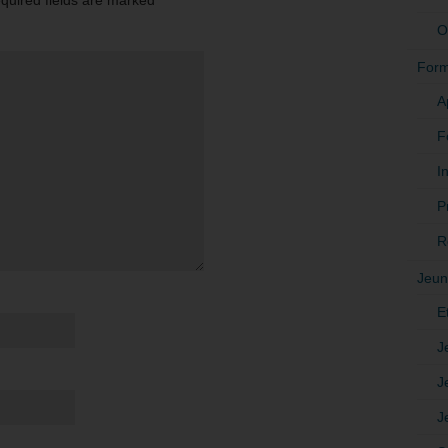
equired fields are marked
*
O
Form
A
F
In
P
R
Jeun
E
J
J
J