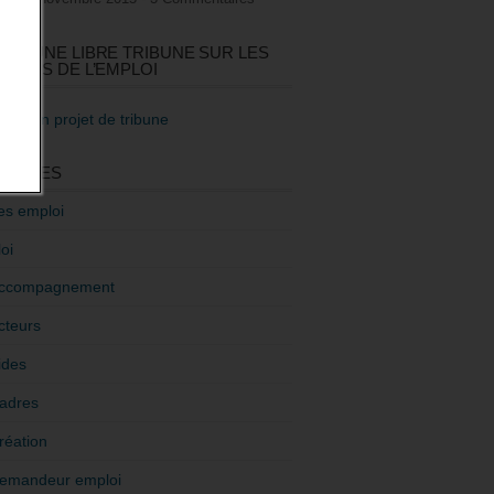
GEZ UNE LIBRE TRIBUNE SUR LES
TIQUES DE L’EMPLOI
re mon projet de tribune
GORIES
es emploi
oi
ccompagnement
cteurs
ides
adres
réation
emandeur emploi