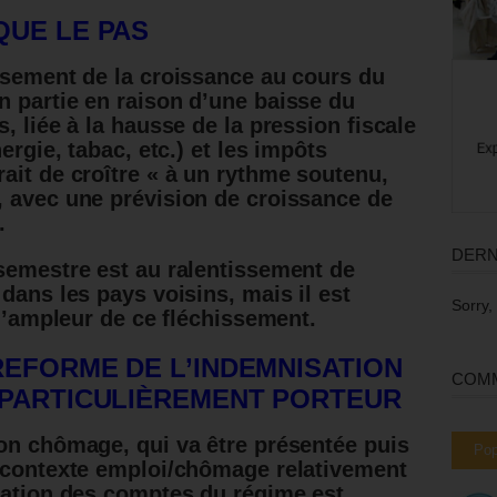
QUE LE PAS
ssement de la croissance au cours du
en partie en raison d’une baisse du
, liée à la hausse de la pression fiscale
ergie, tabac, etc.) et les impôts
rait de croître « à un rythme soutenu,
, avec une prévision de croissance de
.
DERN
semestre est au ralentissement de
dans les pays voisins, mais il est
Sorry,
 l’ampleur de ce fléchissement.
REFORME DE L’INDEMNISATION
COMM
 PARTICULIÈREMENT PORTEUR
on chômage, qui va être présentée puis
Pop
n contexte emploi/chômage relativement
ration des comptes du régime est