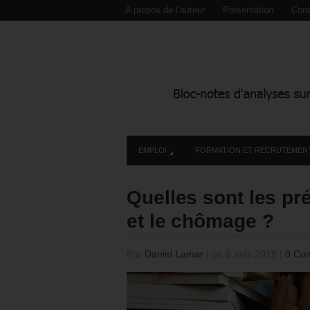
A propos de l’auteur
Présentation
Cont
EMPLOI
FORMATION ET RECRUTEMEN
Quelles sont les pr
et le chômage ?
Par
Daniel Lamar
|
on 6 avril 2018
|
0 Co