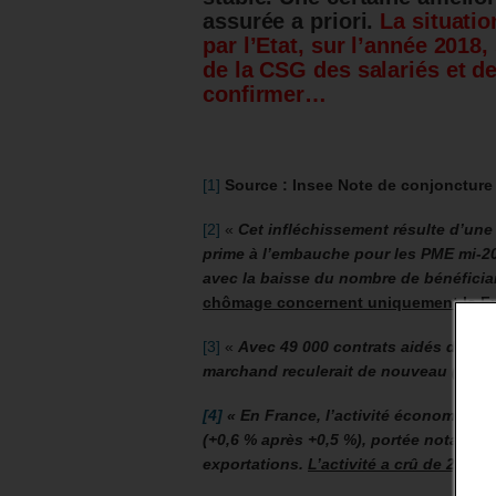
assurée a priori.
La situati
par l’Etat, sur l’année 2018
de la CSG des salariés et de
confirmer…
[1]
Source : Insee Note de conjoncture
[2]
«
Cet infléchissement résulte d’une 
prime à l’embauche pour les PME mi-201
avec la baisse du nombre de bénéficiai
chômage concernent uniquement la Fr
[3]
«
Avec 49 000 contrats aidés de moi
marchand reculerait de nouveau (–21 
[4]
« En France, l’activité économique 
(+0,6 % après +0,5 %), portée notamment
exportations.
L’activité a crû de 2,0 %