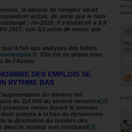
de rec
évision, la hausse de l’emploi serait
augmen
population active, de sorte que le taux
nchangé : mi-2018, il s’établirait à 8,9
in 2017, soit 0,5 point de moins que
RE
Rece
tout à fait aux analyses des billets
déba
ourlemploi.fr
. Elle est en phase avec
u de l’Acoss.
NOMBRE DES EMPLOIS SE
N RYTHME BAS
l’augmentation du nombre net
A PR
 puis de 114 000 au second semestre
[2]
.
0 créations nettes durant le premier
 tient compte à la fois du dynamisme
 de la diminution du nombre des
ier dans le secteur non marchand
[3]
.