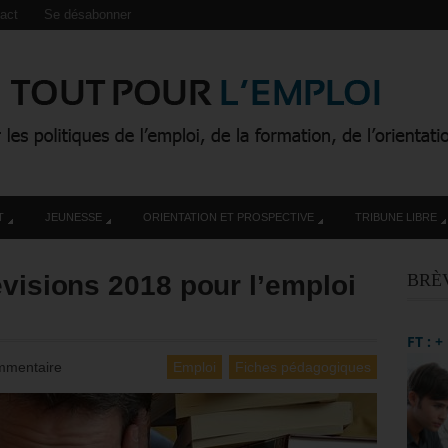
act
Se désabonner
T
JEUNESSE
ORIENTATION ET PROSPECTIVE
TRIBUNE LIBRE
évisions 2018 pour l’emploi
BRÈ
FT : 
mmentaire
Emploi
Fiches pédagogiques