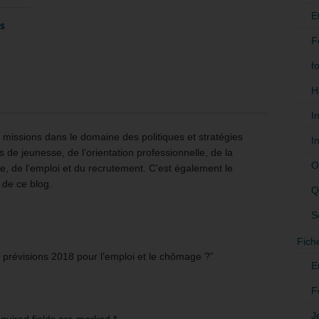
E
es
F
f
H
I
issions dans le domaine des politiques et stratégies
I
 de jeunesse, de l’orientation professionnelle, de la
O
e, de l’emploi et du recrutement. C'est également le
 de ce blog.
Q
S
Fich
 prévisions 2018 pour l’emploi et le chômage ?”
E
F
J