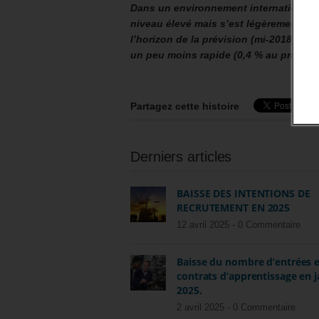
Dans un environnement international qu
niveau élevé mais s’est légèrement re
l’horizon de la prévision (mi-2018), l’a
un peu moins rapide (0,4 % au premier 
Partagez cette histoire
Derniers articles
BAISSE DES INTENTIONS DE
RECRUTEMENT EN 2025
12 avril 2025 -
0 Commentaire
Baisse du nombre d’entrées 
contrats d’apprentissage en j
2025.
2 avril 2025 -
0 Commentaire