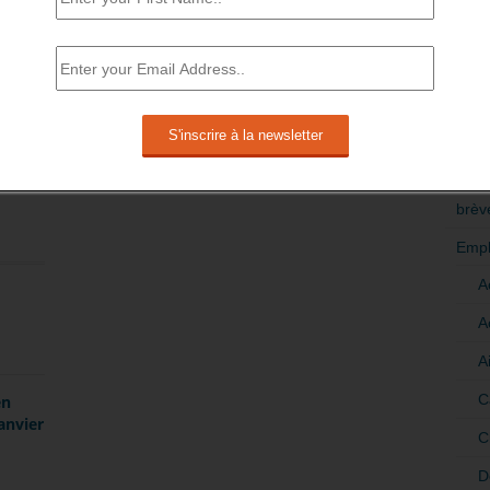
i reste porteur, le climat des affaires conserve un
plié en début d’année. Ce tassement suggère qu’à
RÉDI
ctivité continuerait de croître à un rythme soutenu mais
POLI
puis au deuxième trimestre). »
>Décri
Save
CATÉ
brèv
Empl
A
A
A
C
en
anvier
C
D