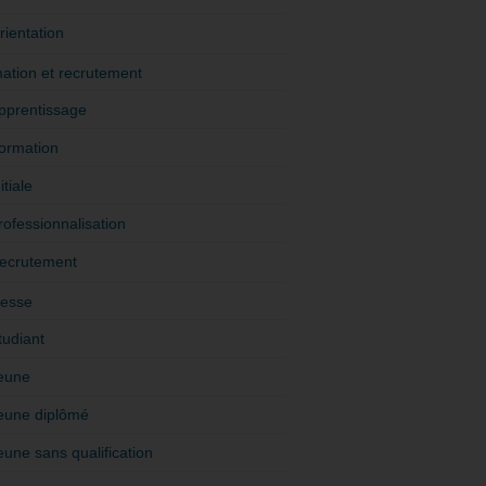
rientation
ation et recrutement
pprentissage
ormation
itiale
rofessionnalisation
ecrutement
esse
tudiant
eune
eune diplômé
eune sans qualification