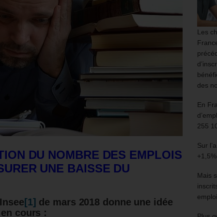
Les ch
France
précéd
d’insc
bénéfi
des no
En Fr
d’empl
255 1
Sur l’
ATION DU NOMBRE DES EMPLOIS
+1,5%
SSURER UNE BAISSE DU
Mais s
inscri
emploi
’Insee
[1]
de mars 2018 donne une idée
 en cours :
Plus g