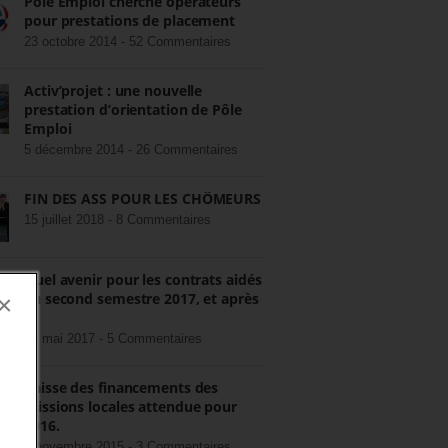
Pôle Emploi cherche opérateurs
pour prestations de placement
23 octobre 2014 -
52 Commentaires
Activ’projet : une nouvelle
prestation d’orientation de Pôle
Emploi
5 décembre 2014 -
26 Commentaires
FIN DES ASS POUR LES CHÔMEURS
15 juillet 2018 -
8 Commentaires
Quel avenir pour les contrats aidés
au second semestre 2017, et après
×
?
22 mai 2017 -
5 Commentaires
Baisse des financements des
missions locales attendue pour
2016.
3 novembre 2015 -
3 Commentaires