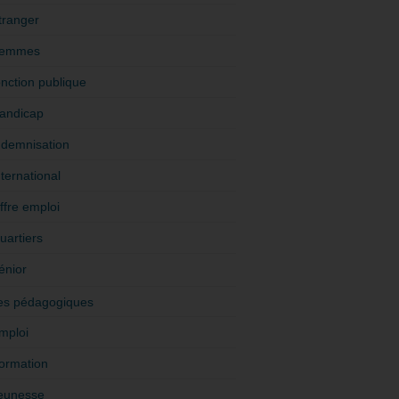
tranger
emmes
onction publique
andicap
ndemnisation
nternational
ffre emploi
uartiers
énior
es pédagogiques
mploi
ormation
eunesse