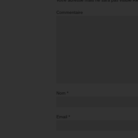
Votre adresse mais ne sara pas visible R
Commentaire
Nom
*
Email
*