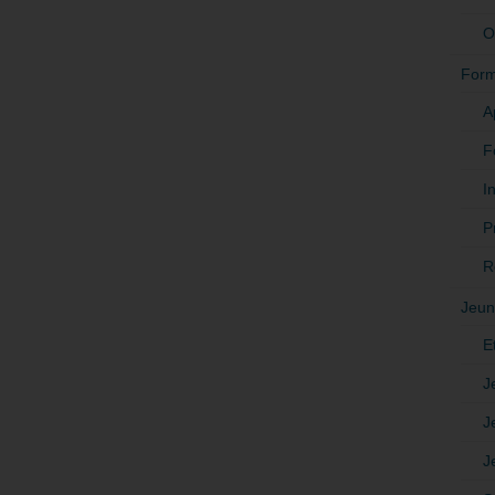
O
Form
A
F
In
P
R
Jeun
E
J
J
J