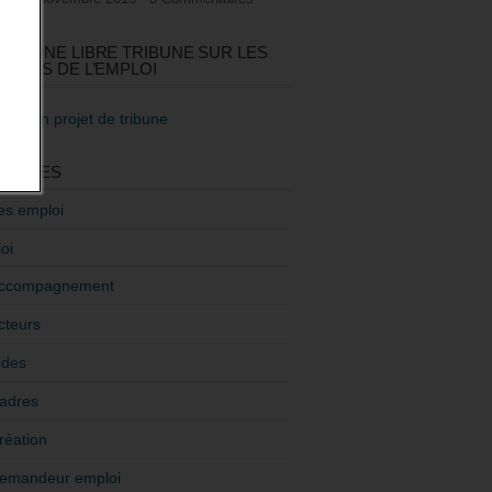
GEZ UNE LIBRE TRIBUNE SUR LES
TIQUES DE L’EMPLOI
re mon projet de tribune
GORIES
es emploi
oi
ccompagnement
cteurs
ides
adres
réation
emandeur emploi