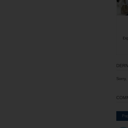
DERN
Sorry,
COMM
Pop