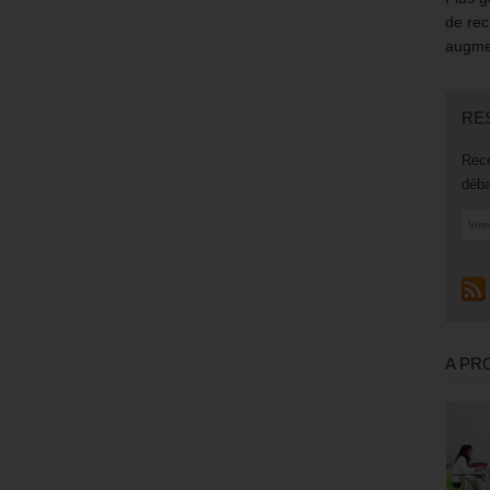
de rec
augmen
RE
Rece
déba
A PR