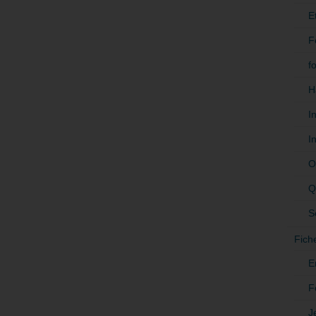
E
F
f
H
I
I
O
Q
S
Fich
E
F
J