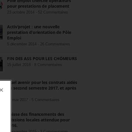
Pôle Emploi cherche opérateurs
pour prestations de placement
23 octobre 2014 -
52 Commentaires
Activ’projet : une nouvelle
prestation d’orientation de Pôle
Emploi
5 décembre 2014 -
26 Commentaires
FIN DES ASS POUR LES CHÔMEURS
15 juillet 2018 -
8 Commentaires
Quel avenir pour les contrats aidés
au second semestre 2017, et après
×
?
22 mai 2017 -
5 Commentaires
Baisse des financements des
missions locales attendue pour
2016.
3 novembre 2015 -
3 Commentaires