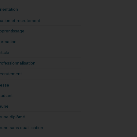
rientation
ation et recrutement
pprentissage
ormation
itiale
rofessionnalisation
ecrutement
esse
tudiant
eune
eune diplômé
eune sans qualification