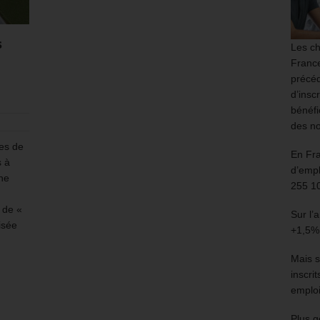
s
Les ch
France
précéd
d’insc
bénéfi
des no
les de
En Fr
s à
d’empl
ne
255 1
 de «
Sur l’
lisée
+1,5%
Mais s
inscri
emploi
Plus g