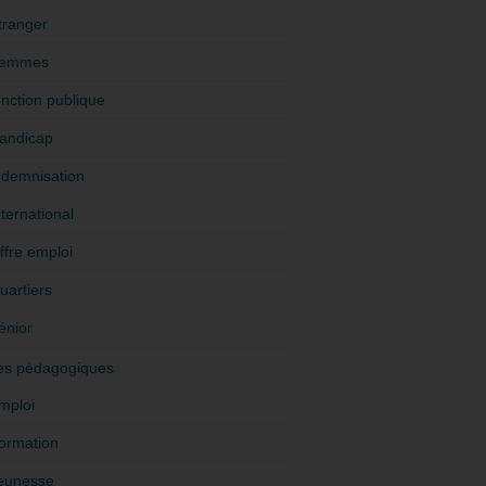
tranger
emmes
onction publique
andicap
ndemnisation
nternational
ffre emploi
uartiers
énior
es pédagogiques
mploi
ormation
eunesse