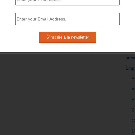
RÉDI
POLI
>Décri
CATÉ
brèv
Empl
A
A
A
C
C
D