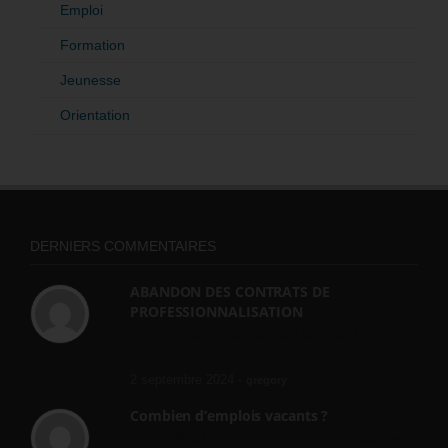
Emploi
Formation
Jeunesse
Orientation
DERNIERS COMMENTAIRES
ABANDON DES CONTRATS DE
PROFESSIONNALISATION
bonjour, ce gouvernant fait vraiment
n'importe quoi, les contrats...
2 septembre 2024 -
gregory
Combien d’emplois vacants ?
[…] [3] Billet – « Combien d’emplois vacants