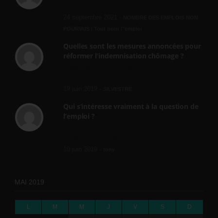
? » du 3...
24 septembre 2021 -
NOMBRE DES EMPLOIS NON
POURVUS | Tout pour l"emploi
Quelles sont les mesures annoncées pour
réformer l’indemnisation chômage ?
Cette réforme vise à diaboliser le chômeur et
ne va rien régler....
19 juin 2019 -
SILVESTRE
Qui s’intéresse vraiment à la question de
l’emploi ?
l'amélioration des conditions de travail dans
le BTP (Le taux de...
10 juin 2019 -
tony
MAI 2019
L
M
M
J
V
S
D