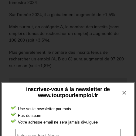
trimestre 2024.
Sur l’année 2024, il a globalement augmenté de +1,5%.
Mais surtout, en catégorie A, le nombre des inscrits (sans
emploi et tenus de rechercher un emploi) a augmenté de
106 200 (soit +3,5%).
Plus généralement, le nombre des inscrits tenus de
rechercher un emploi (A, B ou C) aura augmenté de 97 200
sur un an (soit +1,8%).
RESTEZ EN CONTACT
Inscrivez-vous à la newsletter de
×
www.toutpourlemploi.fr
Recevez le meilleur de l'information et des débats sur l'emploi
sur votre boite mail.
Une seule newsletter par mois
Pas de spam
Votre adresse email ne sera jamais divulguée
RSS
0
Souscrire
Followers