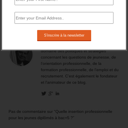
7 février 2025 -
0 Commentaire
Description de l'auteur
Daniel Lamar mène des missions dans le
domaine des politiques et stratégies
concernant les questions de jeunesse, de
l’orientation professionnelle, de la
formation professionnelle, de l’emploi et du
recrutement. C'est également le fondateur
et l'animateur de ce blog.
Pas de commentaire sur “Quelle insertion professionnelle
pour les jeunes diplômés à bac+5 ?”