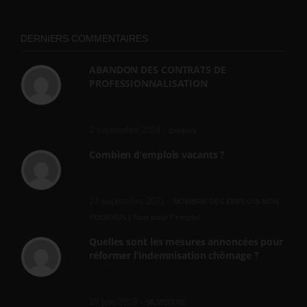
DERNIERS COMMENTAIRES
ABANDON DES CONTRATS DE
PROFESSIONNALISATION
bonjour, ce gouvernant fait vraiment
n'importe quoi, les contrats...
2 septembre 2024 -
gregory
Combien d’emplois vacants ?
[…] [3] Billet – « Combien d’emplois vacants
? » du 3...
24 septembre 2021 -
NOMBRE DES EMPLOIS NON
POURVUS | Tout pour l"emploi
Quelles sont les mesures annoncées pour
réformer l’indemnisation chômage ?
Cette réforme vise à diaboliser le chômeur et
ne va rien régler....
19 juin 2019 -
SILVESTRE