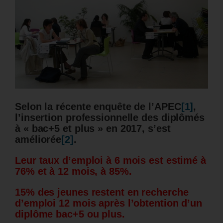
Selon la récente enquête de l’APEC
[1]
,
l’insertion professionnelle des diplômés
à « bac+5 et plus » en 2017, s’est
améliorée
[2]
.
Leur taux d’emploi à 6 mois est estimé à
76% et à 12 mois, à 85%.
15% des jeunes restent en recherche
d’emploi 12 mois après l’obtention d’un
diplôme bac+5 ou plus.