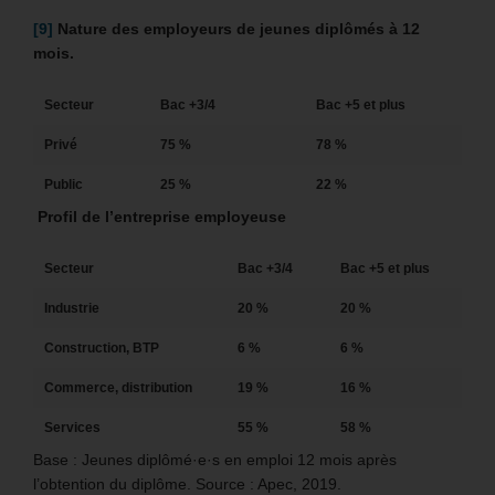
[9]
Nature des employeurs de jeunes diplômés à 12
mois.
Secteur
Bac +3/4
Bac +5 et plus
Privé
75 %
78 %
Public
25 %
22 %
Profil de l’entreprise employeuse
Secteur
Bac +3/4
Bac +5 et plus
Industrie
20 %
20 %
Construction, BTP
6 %
6 %
Commerce, distribution
19 %
16 %
Services
55 %
58 %
Base : Jeunes diplômé·e·s en emploi 12 mois après
l’obtention du diplôme. Source : Apec, 2019.