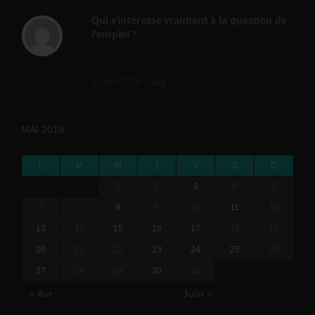
Qui s’intéresse vraiment à la question de
l’emploi ?
l'amélioration des conditions de travail dans
le BTP (Le taux de...
10 juin 2019 -
tony
MAI 2019
L
M
M
J
V
S
D
1
2
3
4
5
6
7
8
9
10
11
12
13
14
15
16
17
18
19
20
21
22
23
24
25
26
27
28
29
30
31
« Avr
Juin »