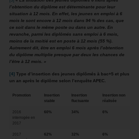
[3]
« La situation des jeunes diplômés 6 mois après
l’obtention du diplôme est déterminante pour leur
situation à 12 mois. En effet, les jeunes en emploi à 6
mois le sont encore à 12 mois dans 94 % des cas, que
ce soit dans le même poste ou dans un autre. En
revanche, parmi les diplômés sans emploi à 6 mois,
moins de la moitié est en poste à 12 mois (55 %).
Autrement dit, être en emploi 6 mois après l’obtention
du diplôme multiplie presque par deux les chances de
l’être à 12 mois. »
[4]
Type d’insertion des jeunes diplômés à bac+5 et plus
un an après le diplôme selon l’enquête APEC.
Promotion
Insertion
Insertion
Insertion non
stable
fluctuante
réalisée
2016
60%
34%
6%
interrogée en
2017
2017
62%
32%
6%