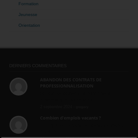
Formation
Jeunesse
Orientation
DERNIERS COMMENTAIRES
ABANDON DES CONTRATS DE
PROFESSIONNALISATION
bonjour, ce gouvernant fait vraiment
n'importe quoi, les contrats...
2 septembre 2024 -
gregory
Combien d’emplois vacants ?
[…] [3] Billet – « Combien d’emplois vacants
? » du 3...