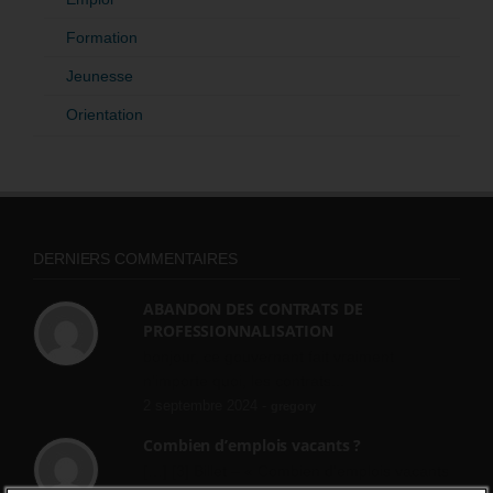
Formation
Jeunesse
Orientation
DERNIERS COMMENTAIRES
ABANDON DES CONTRATS DE
PROFESSIONNALISATION
bonjour, ce gouvernant fait vraiment
n'importe quoi, les contrats...
2 septembre 2024 -
gregory
Combien d’emplois vacants ?
[…] [3] Billet – « Combien d’emplois vacants