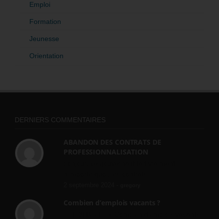
Emploi
Formation
Jeunesse
Orientation
DERNIERS COMMENTAIRES
ABANDON DES CONTRATS DE
PROFESSIONNALISATION
bonjour, ce gouvernant fait vraiment
n'importe quoi, les contrats...
2 septembre 2024 -
gregory
Combien d’emplois vacants ?
[…] [3] Billet – « Combien d’emplois vacants