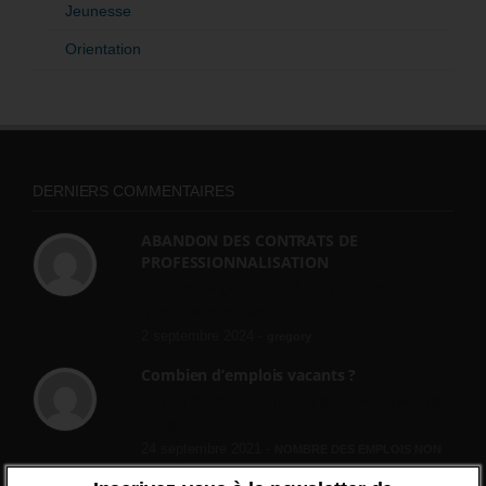
Jeunesse
Orientation
DERNIERS COMMENTAIRES
ABANDON DES CONTRATS DE
PROFESSIONNALISATION
bonjour, ce gouvernant fait vraiment
n'importe quoi, les contrats...
2 septembre 2024 -
gregory
Combien d’emplois vacants ?
[…] [3] Billet – « Combien d’emplois vacants
? » du 3...
24 septembre 2021 -
NOMBRE DES EMPLOIS NON
POURVUS | Tout pour l"emploi