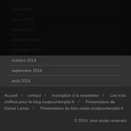
mars 2015
(10)
février 2015
(11)
janvier 2015
(12)
décembre 2014
(10)
novembre 2014
(13)
octobre 2014
(18)
septembre 2014
(17)
août 2014
(12)
Accueil
contact
Inscription à la newsletter
Les trois
chiffres pour le blog toutpourlemploi.fr
Présentation de
Daniel Lamar
Présentation du bloc-notes toutpourlemploi.fr
© 2014. tous droits réservés