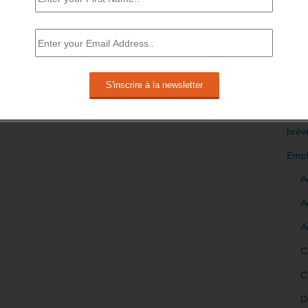
RÉDI
POLI
>Décri
CATÉ
brèv
Empl
A
A
A
C
C
D