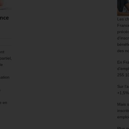
ance
Les ch
France
précéd
d’insc
bénéfi
des no
ent
artiel,
En Fr
de
d’empl
255 1
ation
Sur l’
s
+1,5%
e en
Mais s
inscri
emploi
Plus g