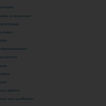
rientation
ation et recrutement
pprentissage
ormation
itiale
rofessionnalisation
ecrutement
esse
tudiant
eune
eune diplômé
eune sans qualification