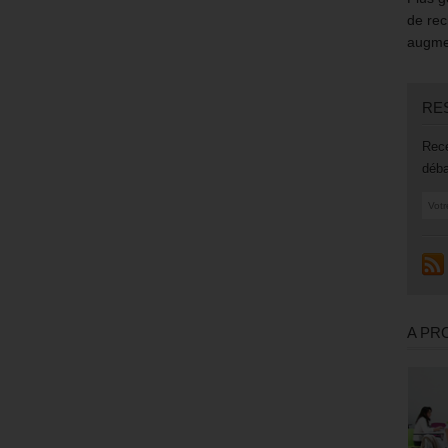
de rec
augmen
RE
Rece
déba
A PR