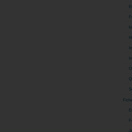
E
F
f
H
I
I
O
Q
S
Fich
E
F
J