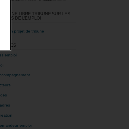
GEZ UNE LIBRE TRIBUNE SUR LES
TIQUES DE L’EMPLOI
re mon projet de tribune
GORIES
es emploi
oi
ccompagnement
cteurs
ides
adres
réation
emandeur emploi