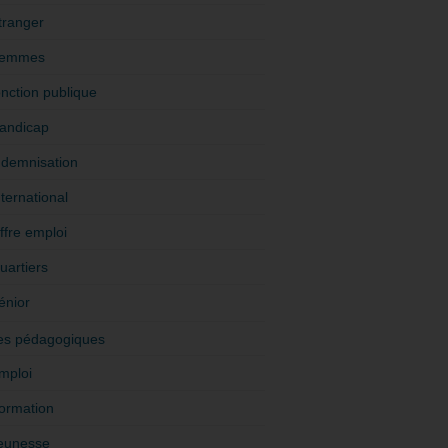
tranger
emmes
onction publique
andicap
ndemnisation
nternational
ffre emploi
uartiers
énior
es pédagogiques
mploi
ormation
eunesse