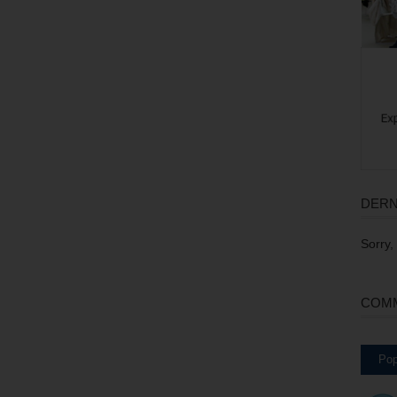
DERN
Sorry,
COMM
Pop