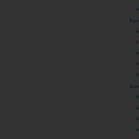
O
Form
A
F
In
P
R
Jeun
E
J
J
J