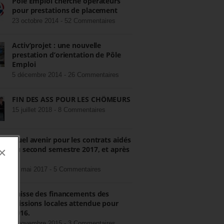
Pôle Emploi cherche opérateurs
pour prestations de placement
23 octobre 2014 -
52 Commentaires
Activ’projet : une nouvelle
prestation d’orientation de Pôle
Emploi
5 décembre 2014 -
26 Commentaires
FIN DES ASS POUR LES CHÔMEURS
15 juillet 2018 -
8 Commentaires
Quel avenir pour les contrats aidés
au second semestre 2017, et après
×
?
22 mai 2017 -
5 Commentaires
Baisse des financements des
missions locales attendue pour
2016.
3 novembre 2015 -
3 Commentaires