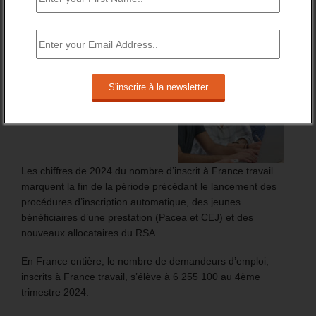
BRÈVES EMPLOI
FT : + 100 000 INSCRITS EN 2024
Les chiffres de 2024 du nombre d’inscrit à France travail
marquent la fin de la période précédant le lancement des
procédures d’inscription automatique, des jeunes
bénéficiaires d’une prestation (Pacea et CEJ) et des
nouveaux allocataires du RSA.
En France entière, le nombre de demandeurs d’emploi,
inscrits à France travail, s’élève à 6 255 100 au 4ème
trimestre 2024.