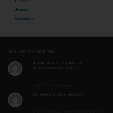
Formation
Jeunesse
Orientation
DERNIERS COMMENTAIRES
ABANDON DES CONTRATS DE
PROFESSIONNALISATION
bonjour, ce gouvernant fait vraiment
n'importe quoi, les contrats...
2 septembre 2024 -
gregory
Combien d’emplois vacants ?
[…] [3] Billet – « Combien d’emplois vacants
? » du 3...
24 septembre 2021 -
NOMBRE DES EMPLOIS NON