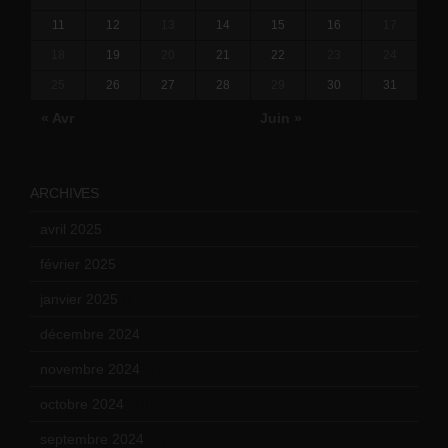
11
12
13
14
15
16
17
18
19
20
21
22
23
24
25
26
27
28
29
30
31
« Avr
Juin »
ARCHIVES
avril 2025
(2)
février 2025
(3)
janvier 2025
(6)
décembre 2024
(4)
novembre 2024
(7)
octobre 2024
(10)
septembre 2024
(6)