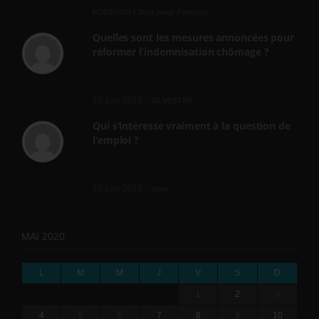
POURVUS | Tout pour l"emploi
Quelles sont les mesures annoncées pour
réformer l’indemnisation chômage ?
Cette réforme vise à diaboliser le chômeur et
ne va rien régler....
19 juin 2019 -
SILVESTRE
Qui s’intéresse vraiment à la question de
l’emploi ?
l'amélioration des conditions de travail dans
le BTP (Le taux de...
10 juin 2019 -
tony
MAI 2020
L
M
M
J
V
S
D
1
2
3
4
5
6
7
8
9
10