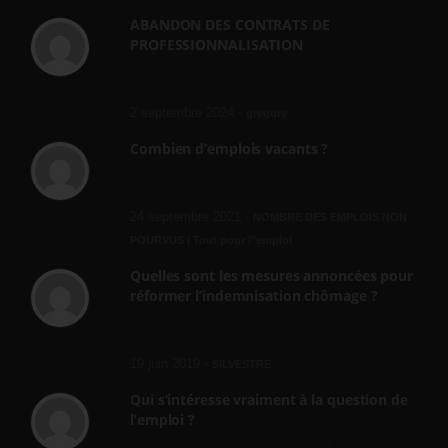
ABANDON DES CONTRATS DE
PROFESSIONNALISATION
bonjour, ce gouvernant fait vraiment
n'importe quoi, les contrats...
2 septembre 2024 -
gregory
Combien d’emplois vacants ?
[…] [3] Billet – « Combien d’emplois vacants
? » du 3...
24 septembre 2021 -
NOMBRE DES EMPLOIS NON
POURVUS | Tout pour l"emploi
Quelles sont les mesures annoncées pour
réformer l’indemnisation chômage ?
Cette réforme vise à diaboliser le chômeur et
ne va rien régler....
19 juin 2019 -
SILVESTRE
Qui s’intéresse vraiment à la question de
l’emploi ?
l'amélioration des conditions de travail dans