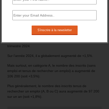
Les chiffres de 2024 du nombre d’inscrit à France travail
marquent la fin de la période précédant le lancement des
procédures d’inscription automatique, des jeunes
bénéficiaires d’une prestation (Pacea et CEJ) et des
nouveaux allocataires du RSA.
En France entière, le nombre de demandeurs d’emploi,
inscrits à France travail, s’élève à 6 255 100 au 4ème
trimestre 2024.
Sur l’année 2024, il a globalement augmenté de +1,5%.
Mais surtout, en catégorie A, le nombre des inscrits (sans
emploi et tenus de rechercher un emploi) a augmenté de
106 200 (soit +3,5%).
Plus généralement, le nombre des inscrits tenus de
rechercher un emploi (A, B ou C) aura augmenté de 97 200
sur un an (soit +1,8%).