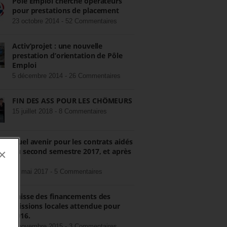
Pôle Emploi cherche opérateurs
pour prestations de placement
23 octobre 2014 -
52 Commentaires
Activ’projet : une nouvelle
prestation d’orientation de Pôle
Emploi
5 décembre 2014 -
26 Commentaires
FIN DES ASS POUR LES CHÔMEURS
15 juillet 2018 -
8 Commentaires
Quel avenir pour les contrats aidés
au second semestre 2017, et après
×
?
22 mai 2017 -
5 Commentaires
Baisse des financements des
missions locales attendue pour
2016.
3 novembre 2015 -
3 Commentaires