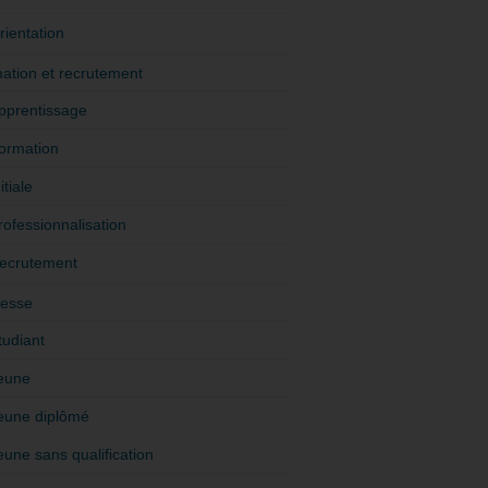
rientation
ation et recrutement
pprentissage
ormation
itiale
rofessionnalisation
ecrutement
esse
tudiant
eune
eune diplômé
eune sans qualification