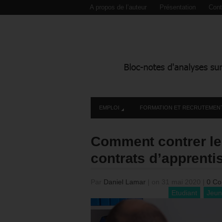
A propos de l’auteur
Présentation
Cont
EMPLOI
FORMATION ET RECRUTEMEN
Comment contrer le
contrats d’apprenti
Par
Daniel Lamar
|
on 31 mai 2020
|
0 Co
Etudiant
Jeu