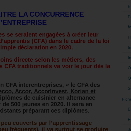
E
AITRE LA CONCURRENCE
F
’ENTREPRISE
f
es se seraient engagées à créer leur
H
’apprentis (CFA) dans le cadre de la loi
simple déclaration en 2020.
I
I
ins directe selon les métiers, des
s CFA traditionnels va voir le jour dès la
O
Q
un CFA interentreprises, « le CFA des
S
cco, Accor, AccorInvest, Korian et
 diplômes de cuisinier en alternance
Fich
if de 500 jeunes en 2020. Il sera en
E
xistants préparant ces diplômes.
F
 peu couverts par l’apprentissage
eu fréquents), il va surtout se produire
J