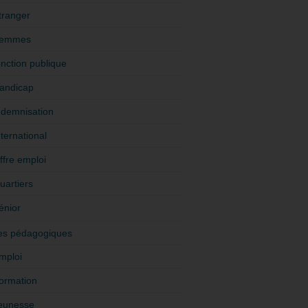
tranger
emmes
onction publique
andicap
ndemnisation
nternational
ffre emploi
uartiers
énior
es pédagogiques
mploi
ormation
eunesse