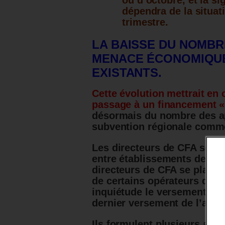
ou d’octobre, et la s
dépendra de la situat
trimestre.
LA BAISSE DU NOMBR
MENACE ÉCONOMIQUE
EXISTANTS.
Cette évolution mettrait en
passage à un financement «
désormais du nombre des app
subvention régionale comme
Les directeurs de CFA souha
entre établissements de fo
directeurs de CFA se plaign
de certains
opérateurs de c
inquiétude le versement au 
dernier versement de l’ann
Ils formulent plusieurs aut