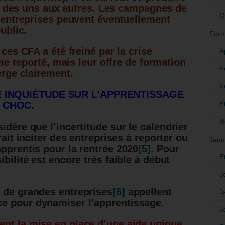
ic des uns aux autres. Les campagnes de
O
entreprises peuvent éventuellement
ublic.
Form
es CFA a été freiné par la crise
A
me reporté, mais leur offre de formation
F
rge clairement.
In
 INQUIÉTUDE SUR L’APPRENTISSAGE
P
 CHOC.
R
idère que l’incertitude sur le calendrier
rait inciter des entreprises à reporter ou
Jeun
apprentis pour la rentrée 2020
[5]
. Pour
E
ibilité est encore très faible à début
J
 de grandes entreprises
[6]
appellent
J
e pour dynamiser l’apprentissage.
J
nt la mise en place d’une aide unique