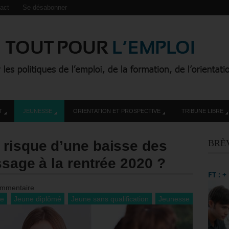
act
Se désabonner
T
JEUNESSE
ORIENTATION ET PROSPECTIVE
TRIBUNE LIBRE
 risque d’une baisse des
BRÈ
ssage à la rentrée 2020 ?
FT : 
mmentaire
ne
Jeune diplômé
Jeune sans qualification
Jeunesse