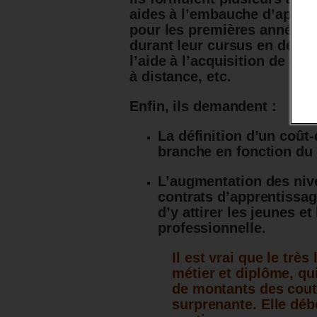
aides à l’embauche d’appren
pour les premières années,
durant leur cursus en décorr
l’aide à l’acquisition de ma
à distance, etc.
Enfin, ils demandent :
La définition d’un coût-
branche en fonction du 
L’augmentation des niv
contrats d’apprentissag
d’y attirer les jeunes e
professionnelle.
Il est vrai que le trè
métier et diplôme, qu
de montants des cout-
surprenante. Elle dé