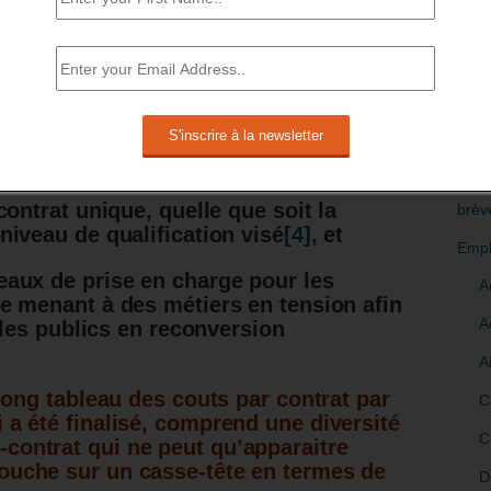
tis avec exonération de cotisations
 l’augmentation de leur rémunération
RÉDI
élant âge et niveau de qualification,
POLI
tériel informatique pour l’enseignement
>Décri
CATÉ
contrat unique, quelle que soit la
brèv
niveau de qualification visé
[4]
, et
Empl
eaux de prise en charge pour les
A
e menant à des métiers en tension afin
A
t les publics en reconversion
A
s long tableau des couts par contrat par
C
i a été finalisé, comprend une diversité
C
contrat qui ne peut qu’apparaitre
bouche sur un casse-tête en termes de
D