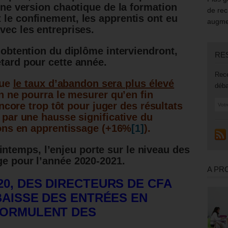
 une version chaotique de la formation
de rec
 le confinement, les apprentis ont eu
augmen
vec les entreprises.
l’obtention du diplôme interviendront,
RE
etard pour cette année.
Rece
que
le taux d’abandon sera plus élevé
déba
 ne pourra le mesurer qu’en fin
ncore trop tôt pour juger des résultats
par une hausse significative du
ons en apprentissage (+16%
[1]
).
temps, l’enjeu porte sur le niveau des
ge pour l’année 2020-2021.
A PR
20, DES DIRECTEURS DE CFA
BAISSE DES ENTRÉES EN
FORMULENT DES