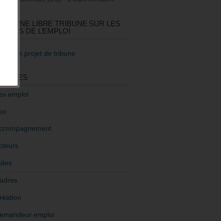
GEZ UNE LIBRE TRIBUNE SUR LES
TIQUES DE L’EMPLOI
re mon projet de tribune
GORIES
es emploi
oi
ccompagnement
cteurs
ides
adres
réation
emandeur emploi