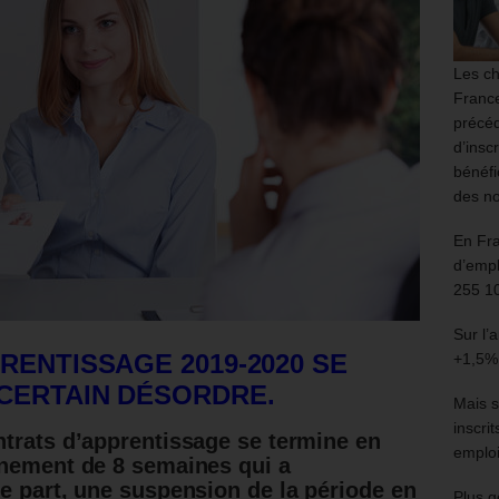
Les ch
France
précéd
d’insc
bénéfi
des no
En Fr
d’empl
255 1
Sur l’
RENTISSAGE 2019-2020 SE
+1,5%
CERTAIN DÉSORDRE.
Mais s
inscri
trats d’apprentissage se termine en
emploi
inement de 8 semaines qui a
e part, une suspension de la période en
Plus g