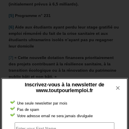
(initialement prévus à 6,5 milliards).
[5]
Programme
n° 231
[6]
Aide aux étudiants ayant perdu leur stage gratifié ou
emploi rémunéré du fait de la crise sanitaire et aux
étudiants ultramarins isolés n’ayant pas pu regagner
leur domicile
[7]
« Cette nouvelle dotation financera prioritairement
des projets contribuant à la résilience sanitaire, à la
transition écologique ou à la rénovation du patrimoine
public bâti et non bâti. »
Inscrivez-vous à la newsletter de
×
[8]
Programme n° 174 : Énergie, climat et après-mines
www.toutpourlemploi.fr
[9]
D’une part, « 228 M€ au titre du renforcement
Une seule newsletter par mois
exceptionnel du bonus écologique pour les véhicules
Pas de spam
électriques et véhicules hybrides rechargeables depuis
Votre adresse email ne sera jamais divulguée
le 1er juin et jusqu’à la fin de l’année » ; d’autre part,
« 395 M€ au titre du renforcement exceptionnel de la