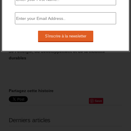
prime à la conversion dans la limite de 200 000 primes,
avec une augmentation du montant des primes et un
assouplissement des critères d’éligibilité ».
[10]
Programme n° 134 : Développement des entreprises
et régulations
[11]
Programme n° 190 : Recherche dans les domaines
de l’énergie, du développement et de la mobilité
durables
Partagez cette histoire
Save
Derniers articles