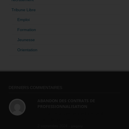
Tribune Libre
Emploi
Formation
Jeunesse
Orientation
DERNIERS COMMENTAIRES
ABANDON DES CONTRATS DE
PROFESSIONNALISATION
bonjour, ce gouvernant fait vraiment
n'importe quoi, les contrats...
2 septembre 2024 -
gregory