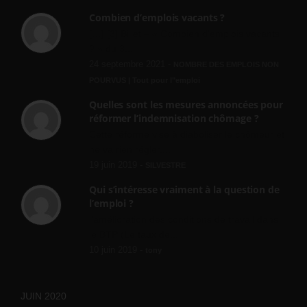
Combien d’emplois vacants ?
[…] [3] Billet – « Combien d’emplois vacants
? » du 3...
24 septembre 2021 -
NOMBRE DES EMPLOIS NON
POURVUS | Tout pour l"emploi
Quelles sont les mesures annoncées pour
réformer l’indemnisation chômage ?
Cette réforme vise à diaboliser le chômeur et
ne va rien régler....
19 juin 2019 -
SILVESTRE
Qui s’intéresse vraiment à la question de
l’emploi ?
l'amélioration des conditions de travail dans
le BTP (Le taux de...
10 juin 2019 -
tony
JUIN 2020