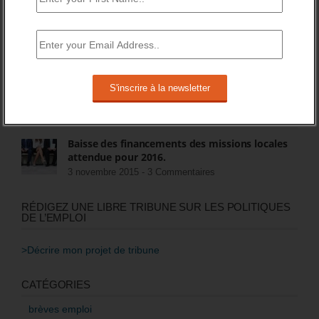
FIN DES ASS POUR LES CHÔMEURS
15 juillet 2018 -
8 Commentaires
Quel avenir pour les contrats aidés au second
semestre 2017, et après ?
22 mai 2017 -
5 Commentaires
Baisse des financements des missions locales
attendue pour 2016.
3 novembre 2015 -
3 Commentaires
RÉDIGEZ UNE LIBRE TRIBUNE SUR LES POLITIQUES
DE L’EMPLOI
>Décrire mon projet de tribune
CATÉGORIES
brèves emploi