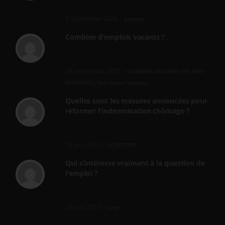
n'importe quoi, les contrats...
2 septembre 2024 -
gregory
Combien d’emplois vacants ?
[…] [3] Billet – « Combien d’emplois vacants
? » du 3...
24 septembre 2021 -
NOMBRE DES EMPLOIS NON
POURVUS | Tout pour l"emploi
Quelles sont les mesures annoncées pour
réformer l’indemnisation chômage ?
Cette réforme vise à diaboliser le chômeur et
ne va rien régler....
19 juin 2019 -
SILVESTRE
Qui s’intéresse vraiment à la question de
l’emploi ?
l'amélioration des conditions de travail dans
le BTP (Le taux de...
10 juin 2019 -
tony