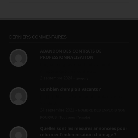
DERNIERS COMMENTAIRES
ABANDON DES CONTRATS DE
PROFESSIONNALISATION
bonjour, ce gouvernant fait vraiment
n'importe quoi, les contrats...
2 septembre 2024 -
gregory
Combien d’emplois vacants ?
[…] [3] Billet – « Combien d’emplois vacants
? » du 3...
24 septembre 2021 -
NOMBRE DES EMPLOIS NON
POURVUS | Tout pour l"emploi
Quelles sont les mesures annoncées pour
réformer l’indemnisation chômage ?