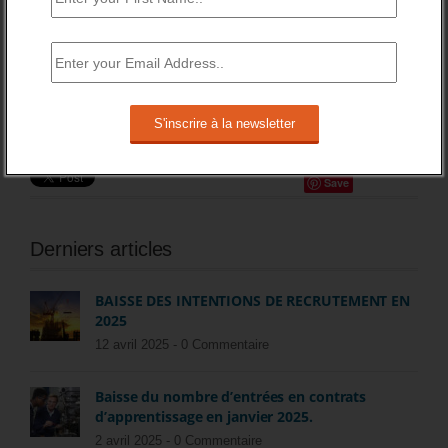
travail. »
« Les absences au travail, tous motifs
confondus, sont en hausse continue et atteignent un
niveau très élevé (en moyenne un mois d’absence par
salarié et par an). »
Partagez cette histoire
Save
Derniers articles
BAISSE DES INTENTIONS DE RECRUTEMENT EN
2025
12 avril 2025 -
0 Commentaire
Baisse du nombre d’entrées en contrats
d’apprentissage en janvier 2025.
2 avril 2025 -
0 Commentaire