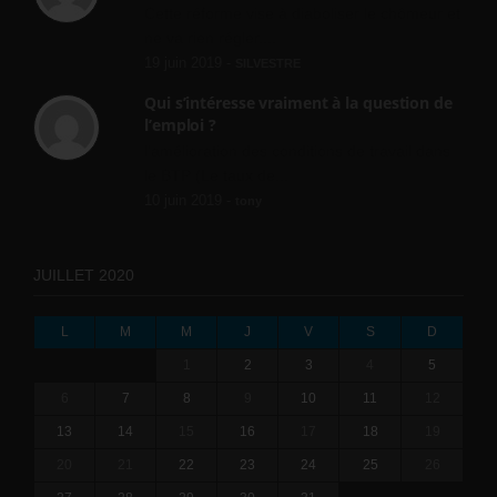
Cette réforme vise à diaboliser le chômeur et
ne va rien régler....
19 juin 2019 -
SILVESTRE
Qui s’intéresse vraiment à la question de
l’emploi ?
l'amélioration des conditions de travail dans
le BTP (Le taux de...
10 juin 2019 -
tony
JUILLET 2020
L
M
M
J
V
S
D
1
2
3
4
5
6
7
8
9
10
11
12
13
14
15
16
17
18
19
20
21
22
23
24
25
26