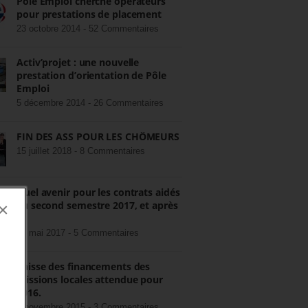
Pôle Emploi cherche opérateurs
pour prestations de placement
23 octobre 2014 -
52 Commentaires
Activ’projet : une nouvelle
prestation d’orientation de Pôle
Emploi
5 décembre 2014 -
26 Commentaires
FIN DES ASS POUR LES CHÔMEURS
15 juillet 2018 -
8 Commentaires
Quel avenir pour les contrats aidés
au second semestre 2017, et après
×
?
22 mai 2017 -
5 Commentaires
Baisse des financements des
missions locales attendue pour
2016.
3 novembre 2015 -
3 Commentaires