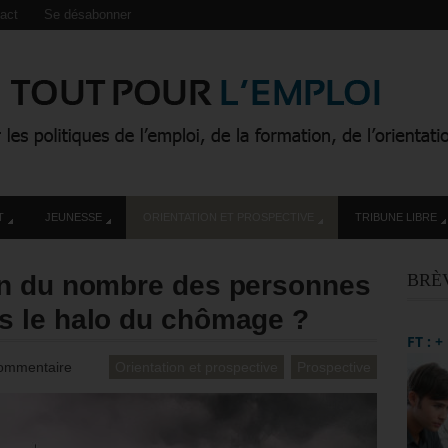
act
Se désabonner
T
JEUNESSE
ORIENTATION ET PROSPECTIVE
TRIBUNE LIBRE
on du nombre des personnes
BRÈ
 le halo du chômage ?
FT : 
ommentaire
Orientation et prospective
Prospective