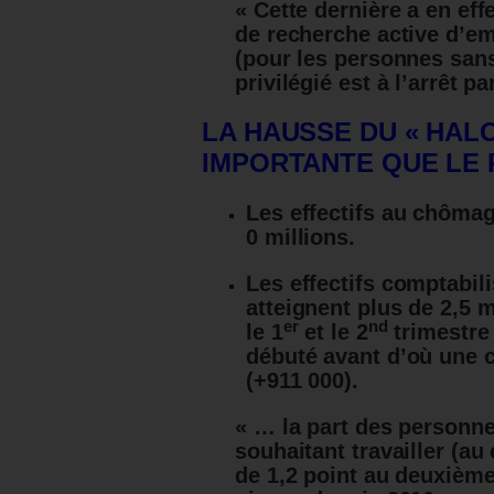
« Cette dernière a en ef
de recherche active d’em
(pour les personnes sans
privilégié est à l’arrêt p
LA HAUSSE DU « HAL
IMPORTANTE QUE LE
Les effectifs au chômag
0 millions.
Les effectifs comptabil
atteignent plus de 2,5 
er
nd
le 1
et le 2
trimestre 
débuté avant d’où une 
(+911 000).
« … la part des personne
souhaitant travailler (a
de 1,2 point au deuxième