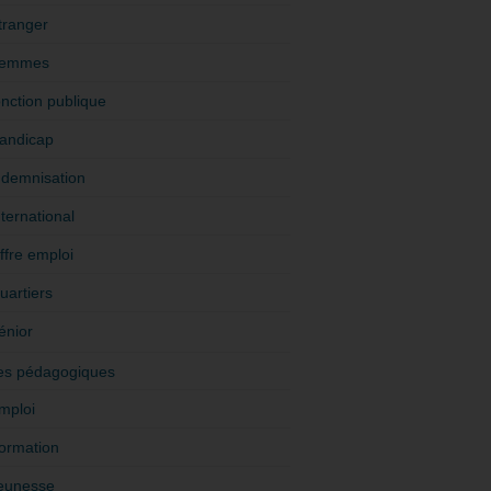
tranger
emmes
onction publique
andicap
ndemnisation
nternational
ffre emploi
uartiers
énior
es pédagogiques
mploi
ormation
eunesse