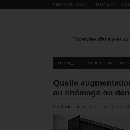
A propos de l’auteur
Présentation
Cont
EMPLOI
FORMATION ET RECRUTEMEN
Quelle augmentati
au chômage ou dans
Par
Daniel Lamar
|
on 17 août 2020
|
0 C