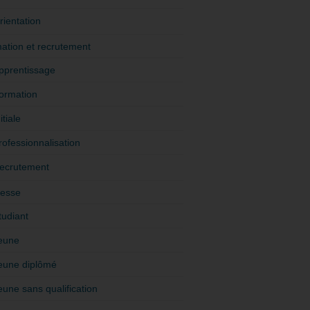
rientation
ation et recrutement
pprentissage
ormation
itiale
rofessionnalisation
ecrutement
esse
tudiant
eune
eune diplômé
eune sans qualification