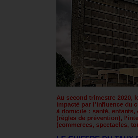
Au second trimestre 2020, l
impacté par l’influence du 
à domicile : santé, enfants, e
(règles de prévention), l’int
(commerces, spectacles, tou