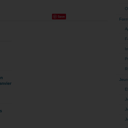
O
Save
Form
A
F
In
P
R
en
Jeun
anvier
E
J
J
es
J