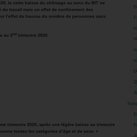
020, la nette baisse du chômage au sens du BIT ne
E
 du travail mais un effet de confinement des
sur l’effet de hausse du nombre de personnes sans
F
f
nd
e au 2
trimestre 2020.
H
I
I
O
Q
S
Fich
E
me trimestre 2020, après une légère baisse au trimestre
F
ncerne toutes les catégories d’âge et de sexe. »
J