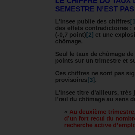
LE CHIFFRE DU TAUX
SEMESTRE N’EST PAS 
L’Insee publie des chiffres
[
des effets contradictoires 
(-0,7 point)
[2]
et une explosi
chômage.
Seul le taux de chômage de
points sur un trimestre et s
Ces chiffres ne sont pas sig
provisoires
[3]
.
L’Insee titre d’ailleurs, tr
l’œil du chômage au sens du
«
Au deuxième trimestre,
d’un fort recul du nomb
recherche active d’empl