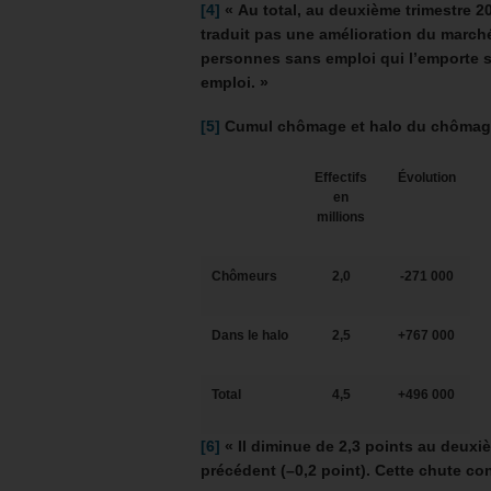
[4]
« Au total, au deuxième trimestre 2
traduit pas une amélioration du marché
personnes sans emploi qui l’emporte 
emploi. »
[5]
Cumul chômage et halo du chômag
Effectifs
Évolution
en
millions
Chômeurs
2,0
-271 000
Dans le halo
2,5
+767 000
Total
4,5
+496 000
[6]
« Il diminue de 2,3 points au deuxiè
précédent (–0,2 point). Cette chute co