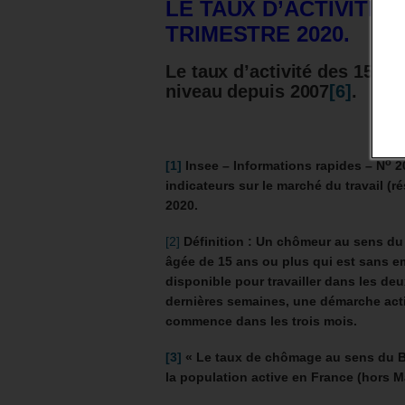
LE TAUX D’ACTIVITÉ
TRIMESTRE 2020.
Le taux d’activité des 15-64 
niveau depuis 2007
[6]
.
o
[1]
Insee – Informations rapides – N
20
indicateurs sur le marché du travail (r
2020.
[2]
Définition : Un chômeur au sens du 
âgée de 15 ans ou plus qui est sans em
disponible pour travailler dans les deu
dernières semaines, une démarche acti
commence dans les trois mois.
[3]
« Le taux de chômage au sens du BIT
la population active en France (hors Ma