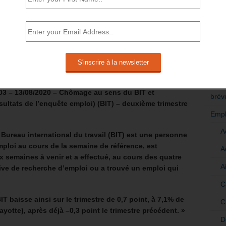
 S’EFFONDRE AU DEUXIÈME
RÉDI
POLI
ans est à 69,4%. Il atteint son plus bas
>Décri
CATÉ
3 – 13/08/2020 – Chômage au sens du BIT et
brèv
ésultats de l’enquête emploi) (BIT) – deuxième trimestre
Empl
A
Bureau international du travail (BIT) est une personne
ploi au cours de la semaine de référence, est
A
x semaines à venir et a effectué, au cours des quatre
A
ve de recherche d’emploi ou a trouvé un emploi qui
C
 baisse ainsi sur le trimestre de 0,7 point, à 7,1% de
C
yotte), après déjà –0,3 point le trimestre précédent. »
D