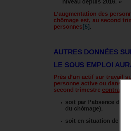
niveau depuis 2016. »
L’augmentation des person
chômage est, au second tri
personnes
[5]
.
AUTRES DONNÉES SU
LE SOUS EMPLOI AU
Près d’un actif sur travail s
personne active ou dans le
second trimestre
contraint 
soit par l’absence d’em
du chômage),
soit en situation de so