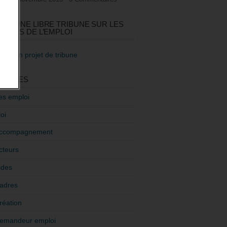
GEZ UNE LIBRE TRIBUNE SUR LES
TIQUES DE L’EMPLOI
re mon projet de tribune
GORIES
es emploi
oi
ccompagnement
cteurs
ides
adres
réation
emandeur emploi