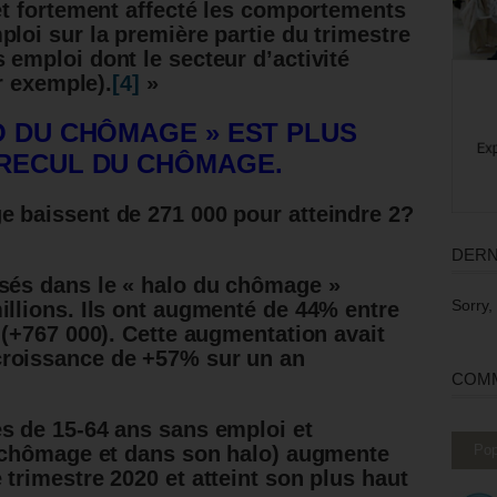
fet fortement affecté les comportements
ploi sur la première partie du trimestre
 emploi dont le secteur d’activité
ar exemple).
[4]
»
O DU CHÔMAGE » EST PLUS
 RECUL DU CHÔMAGE.
e baissent de 271 000 pour atteindre 2?
DERN
isés dans le « halo du chômage »
Sorry,
millions. Ils ont augmenté de 44% entre
(+767 000). Cette augmentation avait
croissance de +57% sur un an
COMM
s de 15-64 ans sans emploi et
Pop
u chômage et dans son halo) augmente
 trimestre 2020 et atteint son plus haut