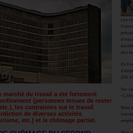
Les ch
France
précéd
d’insc
bénéfi
des no
En Fr
d’empl
255 1
Sur l’
e marché du travail a été fortement
+1,5%
confinement (personnes tenues de rester
tc.), les contraintes sur le travail
Mais s
erdiction de diverses activités
inscri
risme, etc.) et le chômage partiel.
emploi
Plus g