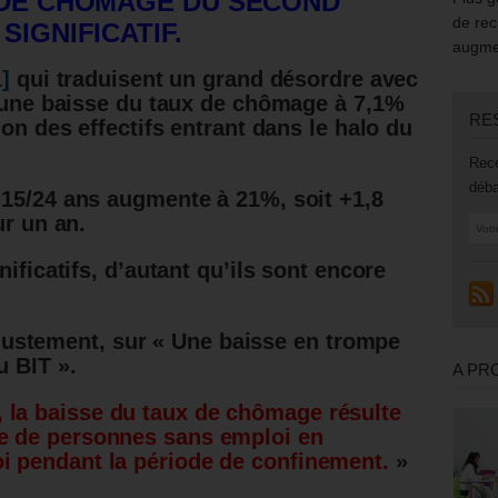
 DE CHÔMAGE DU SECOND
de rec
SIGNIFICATIF.
augmen
1]
qui traduisent un grand désordre avec
: une baisse du taux de chômage à 7,1%
RE
on des effectifs entrant dans le halo du
Rece
déba
 15/24 ans augmente à 21%, soit +1,8
ur un an.
nificatifs, d’autant qu’ils sont encore
ès justement, sur « Une baisse en trompe
 BIT ».
A PR
 la baisse du taux de chômage résulte
re de personnes sans emploi en
oi pendant la période de confinement.
»