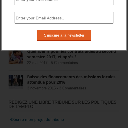
Activ’projet : une nouvelle prestation
d’orientation de Pôle Emploi
5 décembre 2014 -
26 Commentaires
FIN DES ASS POUR LES CHÔMEURS
15 juillet 2018 -
8 Commentaires
Quel avenir pour les contrats aidés au second
semestre 2017, et après ?
22 mai 2017 -
5 Commentaires
Baisse des financements des missions locales
attendue pour 2016.
3 novembre 2015 -
3 Commentaires
RÉDIGEZ UNE LIBRE TRIBUNE SUR LES POLITIQUES
DE L’EMPLOI
>Décrire mon projet de tribune