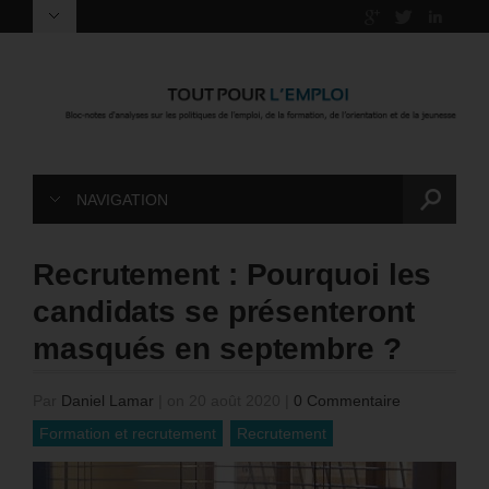
NAVIGATION
Recrutement : Pourquoi les
candidats se présenteront
masqués en septembre ?
Par
Daniel Lamar
|
on 20 août 2020
|
0 Commentaire
Formation et recrutement
Recrutement