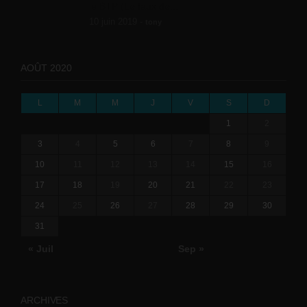
le BTP (Le taux de...
10 juin 2019 -
tony
AOÛT 2020
L
M
M
J
V
S
D
1
2
3
4
5
6
7
8
9
10
11
12
13
14
15
16
17
18
19
20
21
22
23
24
25
26
27
28
29
30
31
« Juil
Sep »
ARCHIVES