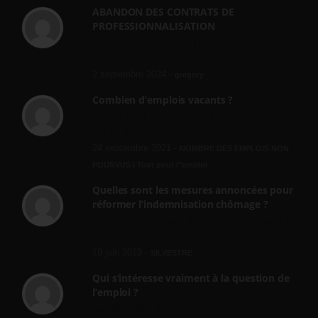
ABANDON DES CONTRATS DE
PROFESSIONNALISATION
bonjour, ce gouvernant fait vraiment
n'importe quoi, les contrats...
2 septembre 2024 -
gregory
Combien d’emplois vacants ?
[…] [3] Billet – « Combien d’emplois vacants
? » du 3...
24 septembre 2021 -
NOMBRE DES EMPLOIS NON
POURVUS | Tout pour l"emploi
Quelles sont les mesures annoncées pour
réformer l’indemnisation chômage ?
Cette réforme vise à diaboliser le chômeur et
ne va rien régler....
19 juin 2019 -
SILVESTRE
Qui s’intéresse vraiment à la question de
l’emploi ?
l'amélioration des conditions de travail dans