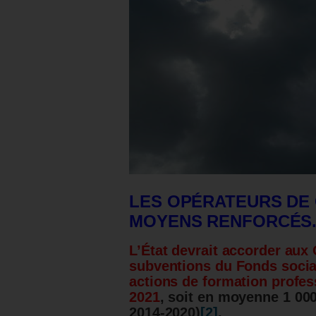
LES OPÉRATEURS DE
MOYENS RENFORCÉS
L’État devrait accorder au
subventions du Fonds social
actions de formation profes
2021
, soit en moyenne 1 00
2014-2020)
[2]
.