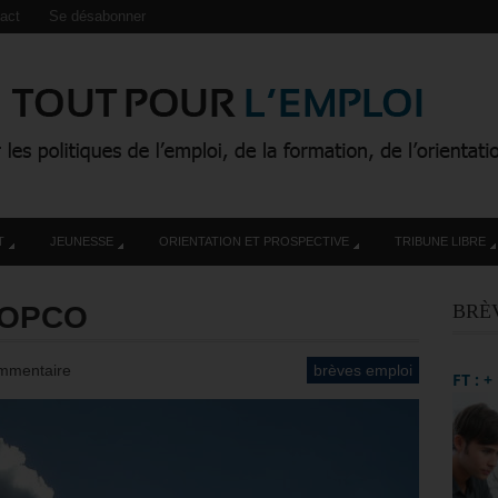
act
Se désabonner
T
JEUNESSE
ORIENTATION ET PROSPECTIVE
TRIBUNE LIBRE
 OPCO
BRÈ
mmentaire
brèves emploi
FT : 