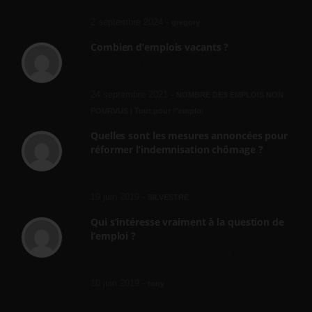
n'importe quoi, les contrats...
2 septembre 2024 -
gregory
Combien d’emplois vacants ?
[…] [3] Billet – « Combien d’emplois vacants
? » du 3...
24 septembre 2021 -
NOMBRE DES EMPLOIS NON
POURVUS | Tout pour l"emploi
Quelles sont les mesures annoncées pour
réformer l’indemnisation chômage ?
Cette réforme vise à diaboliser le chômeur et
ne va rien régler....
19 juin 2019 -
SILVESTRE
Qui s’intéresse vraiment à la question de
l’emploi ?
l'amélioration des conditions de travail dans
le BTP (Le taux de...
10 juin 2019 -
tony