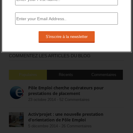
DERNIERS TWEETS
Sorry, no Tweets were found.
COMMENTEZ LES ARTICLES DU BLOG
Populaires
Récents
Commentaires
Pôle Emploi cherche opérateurs pour
prestations de placement
23 octobre 2014 -
52 Commentaires
Activ’projet : une nouvelle prestation
d’orientation de Pôle Emploi
5 décembre 2014 -
26 Commentaires