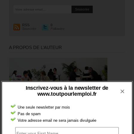
RSS
0
Souscrire
Followers
A PROPOS DE L’AUTEUR
Inscrivez-vous à la newsletter de
×
www.toutpourlemploi.fr
Une seule newsletter par mois
Pas de spam
Votre adresse email ne sera jamais divulguée