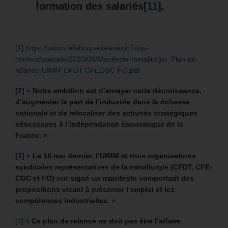
formation des salariés
[11]
.
[1]
https://uimm.lafabriquedelavenir.fr/wp-
content/uploads/2020/08/Manifeste-metallurgie_Plan-de-
relance-UIMM-CFDT-CFECGC-FO.pdf
[2]
«
Notre ambition est d’enrayer cette décroissance,
d’augmenter la part de l’industrie dans la richesse
nationale et de relocaliser des activités stratégiques
nécessaires à l’indépendance économique de la
France. »
[3]
«
Le 18 mai dernier, l’UIMM et trois organisations
syndicales représentatives de la métallurgie (CFDT, CFE-
CGC et FO) ont signé un manifeste comportant des
propositions visant à préserver l’emploi et les
compétences industrielles. »
[4]
«
Ce plan de relance ne doit pas être l’affaire