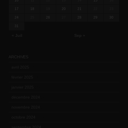
10
11
12
13
14
15
16
17
18
19
20
21
22
23
24
25
26
27
28
29
30
31
« Juil
Sep »
ARCHIVES
avril 2025
(2)
février 2025
(3)
janvier 2025
(6)
décembre 2024
(4)
novembre 2024
(7)
octobre 2024
(10)
septembre 2024
(6)