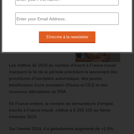
BRÈVES EMPLOI
FT : + 100 000 INSCRITS EN 2024
Les chiffres de 2024 du nombre d’inscrit à France travail
marquent la fin de la période précédant le lancement des
procédures d’inscription automatique, des jeunes
bénéficiaires d’une prestation (Pacea et CEJ) et des
nouveaux allocataires du RSA.
En France entière, le nombre de demandeurs d’emploi,
inscrits à France travail, s’élève à 6 255 100 au 4ème
trimestre 2024.
Sur l’année 2024, il a globalement augmenté de +1,5%.