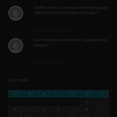
Quelles sont les mesures annoncées pour
réformer l’indemnisation chômage ?
Cette réforme vise à diaboliser le chômeur et
ne va rien régler....
19 juin 2019 -
SILVESTRE
Qui s’intéresse vraiment à la question de
l’emploi ?
l'amélioration des conditions de travail dans
le BTP (Le taux de...
10 juin 2019 -
tony
AOÛT 2020
L
M
M
J
V
S
D
1
2
3
4
5
6
7
8
9