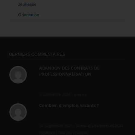
Jeunesse
Orientation
DERNIERS COMMENTAIRES
ABANDON DES CONTRATS DE
PROFESSIONNALISATION
bonjour, ce gouvernant fait vraiment
n'importe quoi, les contrats...
2 septembre 2024 -
gregory
Combien d’emplois vacants ?
[…] [3] Billet – « Combien d’emplois vacants
? » du 3...
24 septembre 2021 -
NOMBRE DES EMPLOIS NON
POURVUS | Tout pour l"emploi