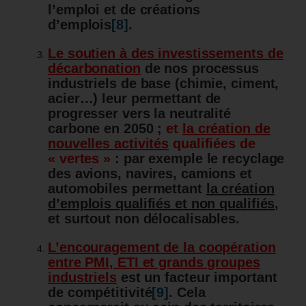
l’emploi et de créations
d’emplois
[8]
.
Le soutien à des investissements de
décarbonation
de nos processus
industriels de base (chimie, ciment,
acier…) leur permettant de
progresser vers la neutralité
carbone en 2050 ;
et
la création de
nouvelles activités
qualifiées de
« vertes »
: par exemple le recyclage
des avions, navires, camions et
automobiles permettant
la création
d’emplois qualifiés et non qualifiés
,
et surtout non délocalisables.
L’encouragement de la coopération
entre PMI, ETI et grands groupes
industriels
est un facteur important
de compétitivité
[9]
. Cela