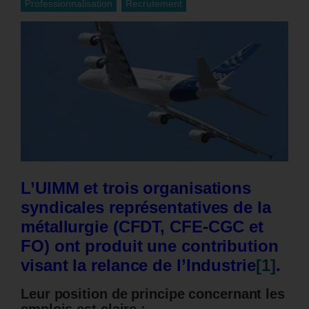
Professionnalisation
Recrutement
L’UIMM et trois organisations
syndicales représentatives de la
métallurgie (CFDT, CFE-CGC et
FO) ont produit une contribution
visant la relance de l’Industrie
[1]
.
Leur position de principe concernant les