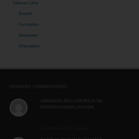
Tribune Libre
Emploi
Formation
Jeunesse
Orientation
DERNIERS COMMENTAIRES
ABANDON DES CONTRATS DE
PROFESSIONNALISATION
bonjour, ce gouvernant fait vraiment
n'importe quoi, les contrats...
2 septembre 2024 -
gregory