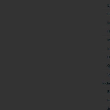
E
F
f
H
I
I
O
Q
S
Fich
E
F
J