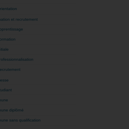
rientation
ation et recrutement
pprentissage
ormation
itiale
rofessionnalisation
ecrutement
esse
tudiant
eune
eune diplômé
eune sans qualification