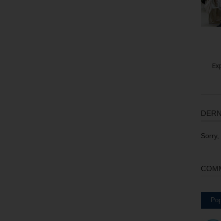
DERN
Sorry,
COMM
Pop