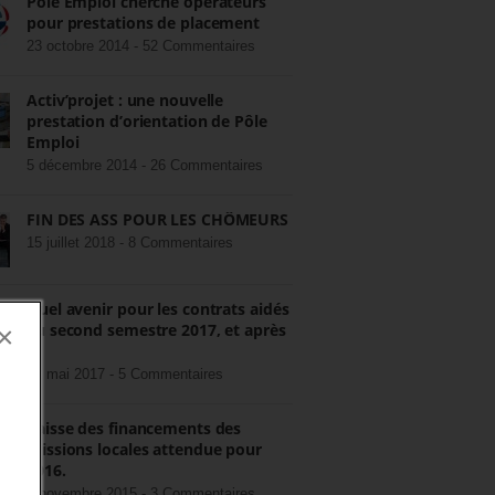
Pôle Emploi cherche opérateurs
pour prestations de placement
23 octobre 2014 -
52 Commentaires
Activ’projet : une nouvelle
prestation d’orientation de Pôle
Emploi
5 décembre 2014 -
26 Commentaires
FIN DES ASS POUR LES CHÔMEURS
15 juillet 2018 -
8 Commentaires
Quel avenir pour les contrats aidés
au second semestre 2017, et après
×
?
22 mai 2017 -
5 Commentaires
Baisse des financements des
missions locales attendue pour
2016.
3 novembre 2015 -
3 Commentaires