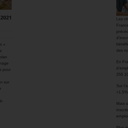
 2021
Les ch
France
précéd
d’insc
bénéfi
on «
des no
s
plan
En Fr
ômage
d’empl
és pour
255 1
on sur
Sur l’
e
+1,5%
i-
Mais s
inscri
emploi
Plus g