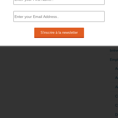
RÉDI
POLI
>Décri
CATÉ
brèv
Empl
A
A
A
C
C
D