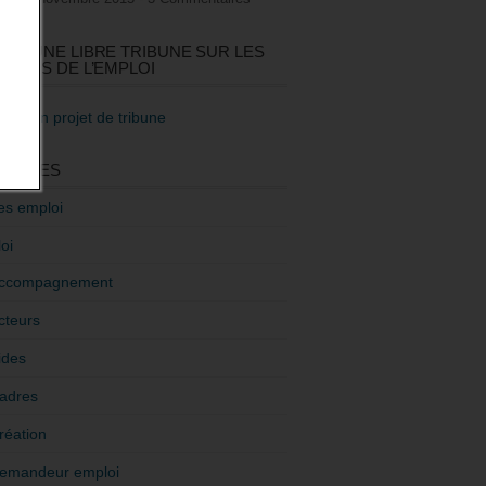
GEZ UNE LIBRE TRIBUNE SUR LES
TIQUES DE L’EMPLOI
re mon projet de tribune
GORIES
es emploi
oi
ccompagnement
cteurs
ides
adres
réation
emandeur emploi