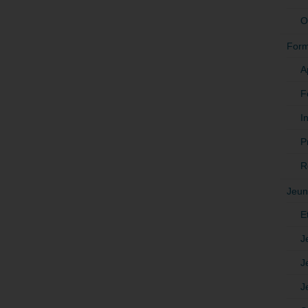
O
Form
A
F
In
P
R
Jeun
E
J
J
J