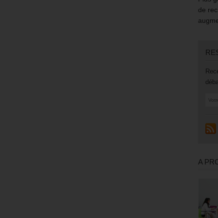
de rec
augmen
RE
Rece
déba
A PR