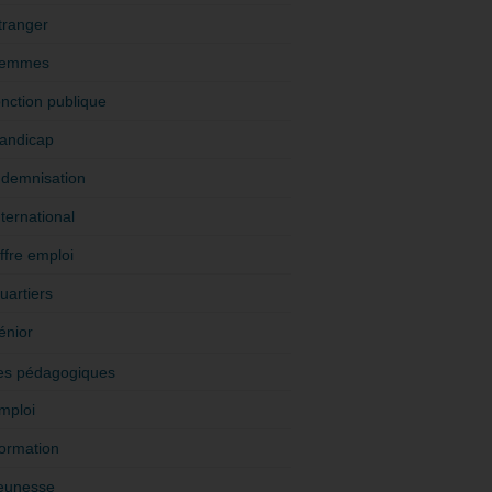
tranger
emmes
onction publique
andicap
ndemnisation
nternational
ffre emploi
uartiers
énior
es pédagogiques
mploi
ormation
eunesse