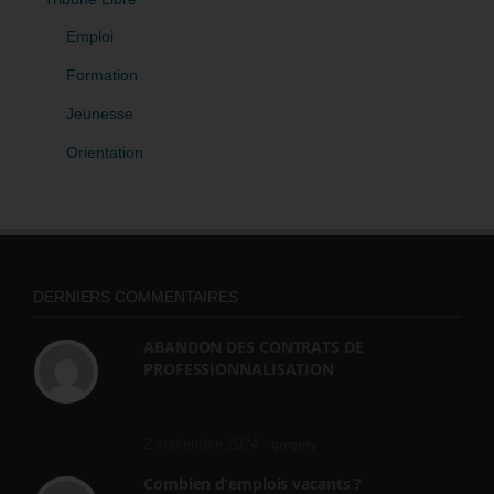
Emploi
Formation
Jeunesse
Orientation
DERNIERS COMMENTAIRES
ABANDON DES CONTRATS DE
PROFESSIONNALISATION
bonjour, ce gouvernant fait vraiment
n'importe quoi, les contrats...
2 septembre 2024 -
gregory
Combien d’emplois vacants ?