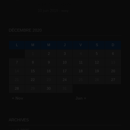
le BTP (Le taux de...
10 juin 2019 -
tony
DÉCEMBRE 2020
L
M
M
J
V
S
D
1
2
3
4
5
6
7
8
9
10
11
12
13
14
15
16
17
18
19
20
21
22
23
24
25
26
27
28
29
30
31
« Nov
Jan »
ARCHIVES