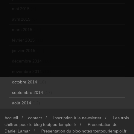
mai 2015
(5)
avril 2015
(8)
mars 2015
(10)
février 2015
(11)
janvier 2015
(12)
décembre 2014
(10)
novembre 2014
(13)
octobre 2014
(18)
septembre 2014
(17)
août 2014
(12)
Accueil
contact
Inscription à la newsletter
Les trois
chiffres pour le blog toutpourlemploi.fr
Présentation de
Daniel Lamar
Présentation du bloc-notes toutpourlemploi.fr