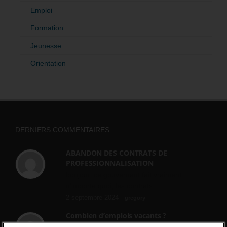
Emploi
Formation
Jeunesse
Orientation
DERNIERS COMMENTAIRES
ABANDON DES CONTRATS DE
PROFESSIONNALISATION
bonjour, ce gouvernant fait vraiment
n'importe quoi, les contrats...
2 septembre 2024 -
gregory
Combien d’emplois vacants ?