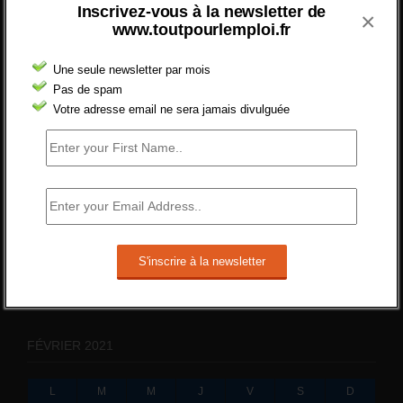
[…] [3] Billet – « Combien d’emplois vacants
Inscrivez-vous à la newsletter de
×
? » du 3...
www.toutpourlemploi.fr
24 septembre 2021 -
NOMBRE DES EMPLOIS NON
POURVUS | Tout pour l"emploi
Une seule newsletter par mois
Pas de spam
Quelles sont les mesures annoncées pour
Votre adresse email ne sera jamais divulguée
réformer l’indemnisation chômage ?
Cette réforme vise à diaboliser le chômeur et
ne va rien régler....
19 juin 2019 -
SILVESTRE
Qui s’intéresse vraiment à la question de
l’emploi ?
l'amélioration des conditions de travail dans
le BTP (Le taux de...
10 juin 2019 -
tony
FÉVRIER 2021
L
M
M
J
V
S
D