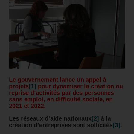
Le gouvernement lance un appel à
projets
[1]
pour dynamiser la création ou
reprise d’activités par des personnes
sans emploi, en difficulté sociale, en
2021 et 2022.
Les réseaux d’aide nationaux
[2]
à la
création d’entreprises sont sollicités
[3]
.