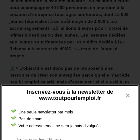
se déclinent de la manière suivante : 40 millions d’euros
pour accompagner 40 000 personnes en insertion à la
création d’entreprise tous âges confondus, dont 15 000
jeunes (équivalent à un coût moyen de 1 000 € par
accompagnement) ; 25 millions d’euros pour l’octroi de
primes à destination des jeunes. Les mesures dédiées
aux jeunes sont financées par les crédits dédiés à la «
Relance » à hauteur de 40M€. » – texte de l’appel à
projets
[9]
« L’objectif n’est donc pas de proposer à une
personne de créer son entreprise parce qu’elle n’accède
pas à l’emploi salarié, mais d’examiner : si elle a déjà un
projet de création d’entreprise qu’un accompagnement
Inscrivez-vous à la newsletter de
×
permettrait de concrétiser ; ou si la création d’entreprise
www.toutpourlemploi.fr
pourrait être pour elle la bonne solution pour
concrétiser un projet professionnel qui n’avait
Une seule newsletter par mois
jusqu’alors pas été envisagé sous cette forme. »
Pas de spam
Votre adresse email ne sera jamais divulguée
[10]
« Cette mesure vise à soutenir le jeune pour la mise
en œuvre de son projet et lui faciliter l’accès aux