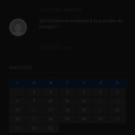
ne va rien régler....
19 juin 2019 -
SILVESTRE
Qui s’intéresse vraiment à la question de
l’emploi ?
l'amélioration des conditions de travail dans
le BTP (Le taux de...
10 juin 2019 -
tony
MARS 2021
L
M
M
J
V
S
D
1
2
3
4
5
6
7
8
9
10
11
12
13
14
15
16
17
18
19
20
21
22
23
24
25
26
27
28
29
30
31