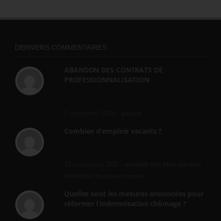
DERNIERS COMMENTAIRES
ABANDON DES CONTRATS DE
PROFESSIONNALISATION
bonjour, ce gouvernant fait vraiment
n'importe quoi, les contrats...
2 septembre 2024 -
gregory
Combien d’emplois vacants ?
[…] [3] Billet – « Combien d’emplois vacants
? » du 3...
24 septembre 2021 -
NOMBRE DES EMPLOIS NON
POURVUS | Tout pour l"emploi
Quelles sont les mesures annoncées pour
réformer l’indemnisation chômage ?
Cette réforme vise à diaboliser le chômeur et