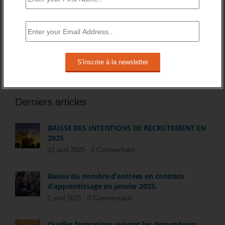
financements par effet levier dans la phase de
démarrage et de développement de son entreprise. »
Partagez cette histoire
Save
Derniers articles
BAISSE DES INTENTIONS DE RECRUTEMENT EN
2025
12 avril 2025 -
0 Commentaire
Baisse du nombre d’entrées en contrats
d’apprentissage en janvier 2025.
2 avril 2025 -
0 Commentaire
Quelles formations suivent les demandeurs