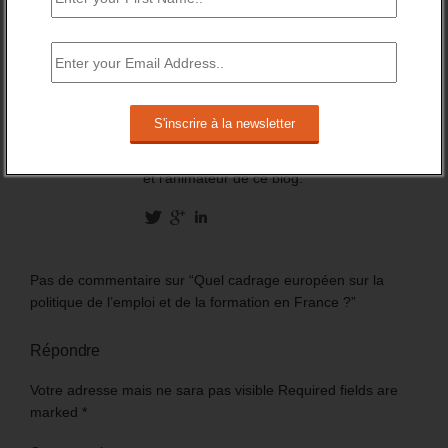
Daniel Lamar mène des missions dans le
domaine des politiques et stratégies
concernant les questions de jeunesse, de
l’orientation professionnelle, de la
formation professionnelle, de l’emploi et du
recrutement. C'est également le fondateur
et l'animateur de ce blog.
Pas de commentaire sur “Quel cadrage européen sur la
politique de l’emploi et de la formation en France ?”
Répondre
Votre adresse mais ne sara pas visible Required fields are
marked
*