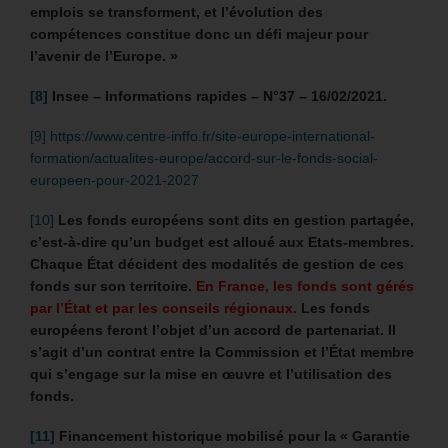
emplois se transforment, et l’évolution des
compétences constitue donc un défi majeur pour
l’avenir de l’Europe. »
[8]
Insee – I
nformations rapides – N°37 – 16/02/2021.
[9]
https://www.centre-inffo.fr/site-europe-international-
formation/actualites-europe/accord-sur-le-fonds-social-
europeen-pour-2021-2027
[10]
Les fonds européens sont dits en gestion partagée,
c’est-à-dire qu’un budget est alloué aux Etats-membres.
Chaque État décident des modalités de gestion de ces
fonds sur son territoire.
En France, les fonds sont gérés
par l’État et par les conseils régionaux.
Les fonds
européens feront l’objet d’un accord de partenariat. Il
s’agit d’un contrat entre la Commission et l’État membre
qui s’engage sur la mise en œuvre et l’utilisation des
fonds.
[11]
Financement historique mobilisé pour la « Garantie