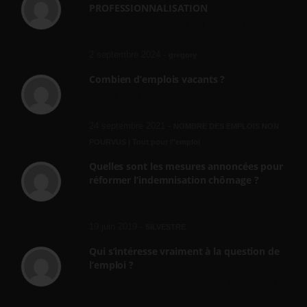
PROFESSIONNALISATION
bonjour, ce gouvernant fait vraiment
n'importe quoi, les contrats...
2 septembre 2024 -
gregory
Combien d’emplois vacants ?
[…] [3] Billet – « Combien d’emplois vacants
? » du 3...
24 septembre 2021 -
NOMBRE DES EMPLOIS NON
POURVUS | Tout pour l"emploi
Quelles sont les mesures annoncées pour
réformer l’indemnisation chômage ?
Cette réforme vise à diaboliser le chômeur et
ne va rien régler....
19 juin 2019 -
SILVESTRE
Qui s’intéresse vraiment à la question de
l’emploi ?
l'amélioration des conditions de travail dans
le BTP (Le taux de...