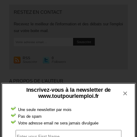
RESTEZ EN CONTACT
Recevez le meilleur de l'information et des débats sur l'emploi
sur votre boite mail.
RSS
0
Souscrire
Followers
A PROPOS DE L’AUTEUR
Inscrivez-vous à la newsletter de
×
www.toutpourlemploi.fr
Une seule newsletter par mois
Pas de spam
Votre adresse email ne sera jamais divulguée