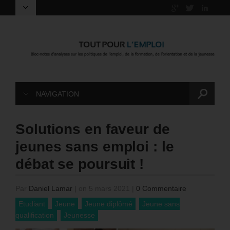
NAVIGATION
Solutions en faveur de
jeunes sans emploi : le
débat se poursuit !
Par
Daniel Lamar
|
on 5 mars 2021
|
0 Commentaire
Etudiant
Jeune
Jeune diplômé
Jeune sans
qualification
Jeunesse