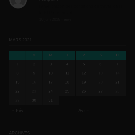
l'amélioration des conditions de travail dans
le BTP (Le taux de...
10 juin 2019 -
tony
MARS 2021
L
M
M
J
V
S
D
1
2
3
4
5
6
7
8
9
10
11
12
13
14
15
16
17
18
19
20
21
22
23
24
25
26
27
28
29
30
31
« Fév
Avr »
ARCHIVES