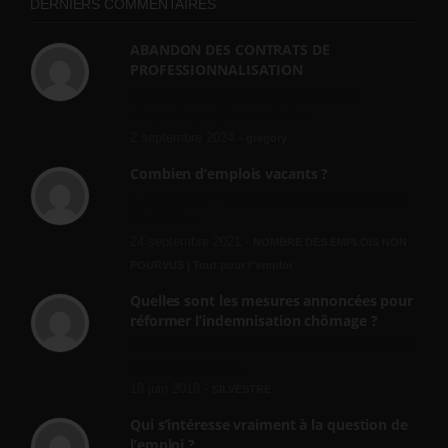
DERNIERS COMMENTAIRES
ABANDON DES CONTRATS DE
PROFESSIONNALISATION
bonjour, ce gouvernant fait vraiment
n'importe quoi, les contrats...
2 septembre 2024 -
gregory
Combien d’emplois vacants ?
[…] [3] Billet – « Combien d’emplois vacants
? » du 3...
24 septembre 2021 -
NOMBRE DES EMPLOIS NON
POURVUS | Tout pour l"emploi
Quelles sont les mesures annoncées pour
réformer l’indemnisation chômage ?
Cette réforme vise à diaboliser le chômeur et
ne va rien régler....
19 juin 2019 -
SILVESTRE
Qui s’intéresse vraiment à la question de
l’emploi ?