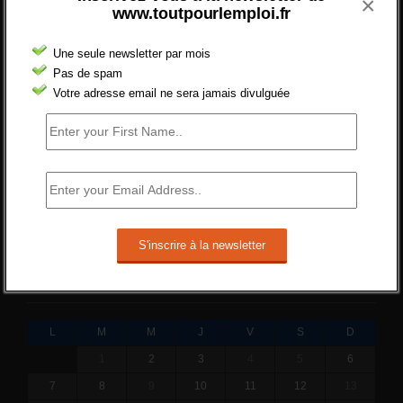
×
POURVUS | Tout pour l"emploi
www.toutpourlemploi.fr
Quelles sont les mesures annoncées pour
réformer l’indemnisation chômage ?
Une seule newsletter par mois
Pas de spam
Cette réforme vise à diaboliser le chômeur et
Votre adresse email ne sera jamais divulguée
ne va rien régler....
19 juin 2019 -
SILVESTRE
Qui s’intéresse vraiment à la question de
l’emploi ?
l'amélioration des conditions de travail dans
le BTP (Le taux de...
10 juin 2019 -
tony
JUIN 2021
L
M
M
J
V
S
D
1
2
3
4
5
6
7
8
9
10
11
12
13