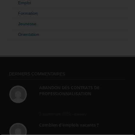
Emploi
Formation
Jeunesse
Orientation
DERNIERS COMMENTAIRES
ABANDON DES CONTRATS DE
PROFESSIONNALISATION
bonjour, ce gouvernant fait vraiment
n'importe quoi, les contrats...
2 septembre 2024 -
gregory
Combien d’emplois vacants ?
[…] [3] Billet – « Combien d’emplois vacants